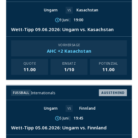
Ungarn
Kasachstan
VS
9 Juni
19:00
Wett-Tipp 09.06.2026: Ungarn vs. Kasachstan
VORHERSAGE
AHC +2 Kasachstan
QUOTE
EINSATZ
POTENZIAL
11.00
1/10
11.00
Internationals
FUSSBALL
AUSSTEHEND
Ungarn
Finnland
VS
5 Juni
19:45
Wett-Tipp 05.06.2026: Ungarn vs. Finnland