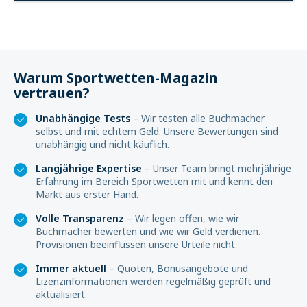
Warum Sportwetten-Magazin
vertrauen?
Unabhängige Tests
– Wir testen alle Buchmacher
selbst und mit echtem Geld. Unsere Bewertungen sind
unabhängig und nicht käuflich.
Langjährige Expertise
– Unser Team bringt mehrjährige
Erfahrung im Bereich Sportwetten mit und kennt den
Markt aus erster Hand.
Volle Transparenz
– Wir legen offen, wie wir
Buchmacher bewerten und wie wir Geld verdienen.
Provisionen beeinflussen unsere Urteile nicht.
Immer aktuell
– Quoten, Bonusangebote und
Lizenzinformationen werden regelmäßig geprüft und
aktualisiert.