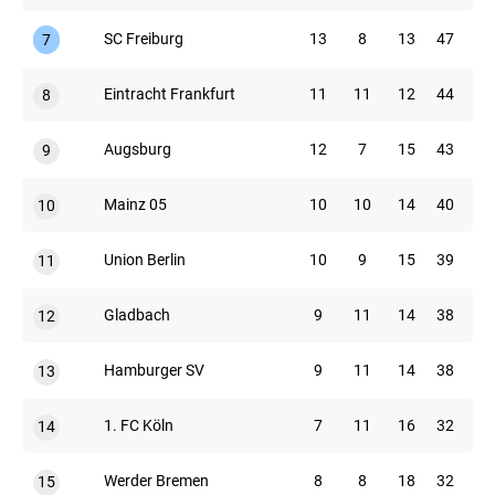
SC Freiburg
13
8
13
47
7
Eintracht Frankfurt
11
11
12
44
8
Augsburg
12
7
15
43
9
Mainz 05
10
10
14
40
10
Union Berlin
10
9
15
39
11
Gladbach
9
11
14
38
12
Hamburger SV
9
11
14
38
13
1. FC Köln
7
11
16
32
14
Werder Bremen
8
8
18
32
15