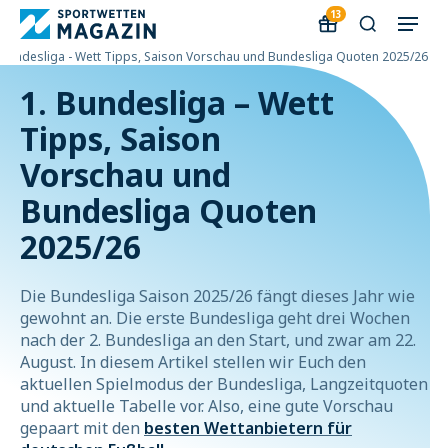
13
 Bundesliga - Wett Tipps, Saison Vorschau und Bundesliga Quoten 2025/26
1. Bundesliga – Wett
Tipps, Saison
Vorschau und
Bundesliga Quoten
2025/26
Die Bundesliga Saison 2025/26 fängt dieses Jahr wie
gewohnt an. Die erste Bundesliga geht drei Wochen
nach der 2. Bundesliga an den Start, und zwar am 22.
August. In diesem Artikel stellen wir Euch den
aktuellen Spielmodus der Bundesliga, Langzeitquoten
und aktuelle Tabelle vor. Also, eine gute Vorschau
gepaart mit den
besten Wettanbietern für