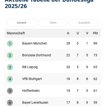
2025/26
Gesamt
Heim
Auswärts
Mannschaft
G
U
V
Pkt
Bayern München
28
5
1
89
1
Borussia Dortmund
22
7
5
73
2
RB Leipzig
20
5
9
65
3
VfB Stuttgart
18
8
8
62
4
Hoffenheim
18
7
9
61
5
Bayer Leverkusen
17
8
9
59
6