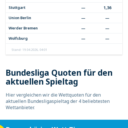
Stuttgart
—
1,36
Union Berlin
—
—
5
Werder Bremen
—
—
Wolfsburg
—
—
Stand: 19.04.2026, 04:01
Bundesliga Quoten für den
aktuellen Spieltag
Hier vergleichen wir die Wettquoten für den
aktuellen Bundesligaspieltag der 4 beliebtesten
Wettanbieter.