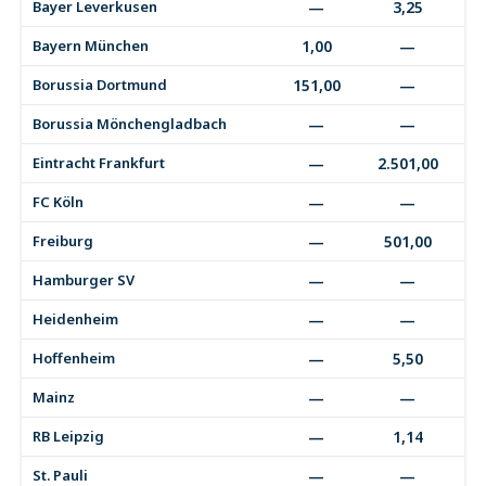
Bayer Leverkusen
—
3,25
Bayern München
1,00
—
Borussia Dortmund
151,00
—
Borussia Mönchengladbach
—
—
Eintracht Frankfurt
—
2.501,00
FC Köln
—
—
Freiburg
—
501,00
Hamburger SV
—
—
1
Heidenheim
—
—
Hoffenheim
—
5,50
Mainz
—
—
5
RB Leipzig
—
1,14
St. Pauli
—
—