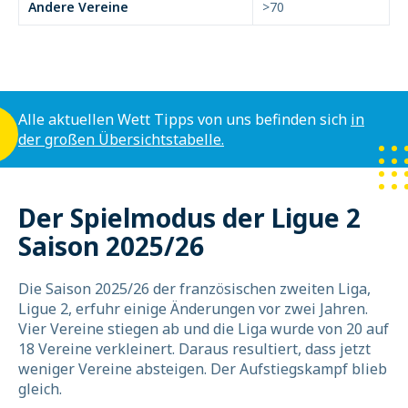
Andere Vereine
>70
Alle aktuellen Wett Tipps von uns befinden sich
in
der großen Übersichtstabelle.
Der Spielmodus der Ligue 2
Saison 2025/26
Die Saison 2025/26 der französischen zweiten Liga,
Ligue 2, erfuhr einige Änderungen vor zwei Jahren.
Vier Vereine stiegen ab und die Liga wurde von 20 auf
18 Vereine verkleinert. Daraus resultiert, dass jetzt
weniger Vereine absteigen. Der Aufstiegskampf blieb
gleich.