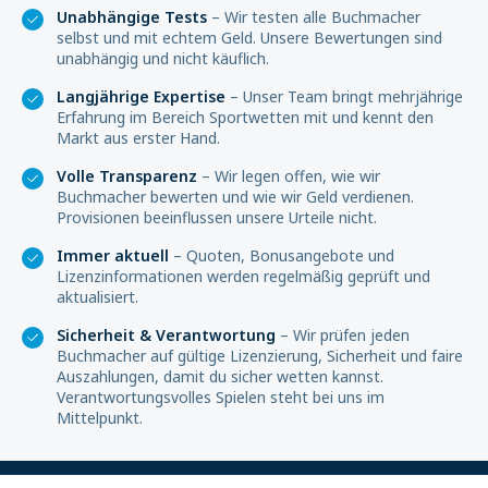
Unabhängige Tests
– Wir testen alle Buchmacher
selbst und mit echtem Geld. Unsere Bewertungen sind
unabhängig und nicht käuflich.
Langjährige Expertise
– Unser Team bringt mehrjährige
Erfahrung im Bereich Sportwetten mit und kennt den
Markt aus erster Hand.
Volle Transparenz
– Wir legen offen, wie wir
Buchmacher bewerten und wie wir Geld verdienen.
Provisionen beeinflussen unsere Urteile nicht.
Immer aktuell
– Quoten, Bonusangebote und
Lizenzinformationen werden regelmäßig geprüft und
aktualisiert.
Sicherheit & Verantwortung
– Wir prüfen jeden
Buchmacher auf gültige Lizenzierung, Sicherheit und faire
Auszahlungen, damit du sicher wetten kannst.
Verantwortungsvolles Spielen steht bei uns im
Mittelpunkt.