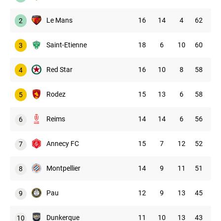
Le Mans
16
14
4
62
2
Saint-Etienne
18
6
10
60
3
Red Star
16
10
8
58
4
Rodez
15
13
6
58
5
Reims
14
14
6
56
6
Annecy FC
15
7
12
52
7
Montpellier
14
9
11
51
8
Pau
12
9
13
45
9
Dunkerque
11
10
13
43
10