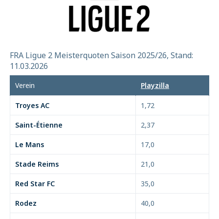
FRA Ligue 2 Meisterquoten Saison 2025/26, Stand:
11.03.2026
Verein
Playzilla
Verein
Playzilla
Troyes AC
1,72
Saint-Étienne
2,37
Le Mans
17,0
Stade Reims
21,0
Red Star FC
35,0
Rodez
40,0