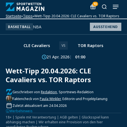
13
Startseite
»
Tipps
»
Wett-Tipp 20.04.2026: CLE Cavaliers vs. TOR Raptors
NBA
BASKETBALL
AUSSTEHEND
CLE Cavaliers
TOR Raptors
VS
21 Apr. 2026
01:00
Wett-Tipp 20.04.2026: CLE
Cavaliers vs. TOR Raptors
Geschrieben von
Redaktion
, Sportnews-Redaktion
Faktencheck von
Paula Winkler
, Editorin und Projektplanung
Zuletzt aktualisiert am 24.04.2026
Werbehinweis
18+ | Spiele mit Verantwortung | AGB gelten | Glücksspiel kann
abhängig machen | Wir erhalten eine Provision von den hier
angeführten Buchmachern