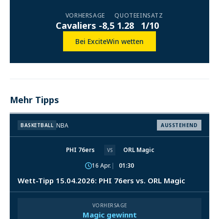
VORHERSAGE
QUOTE
EINSATZ
Cavaliers -8,5
1.28
1/10
Bei ExciteWin wetten
Mehr Tipps
NBA
BASKETBALL
AUSSTEHEND
PHI 76ers
ORL Magic
VS
16 Apr.
01:30
Wett-Tipp 15.04.2026: PHI 76ers vs. ORL Magic
VORHERSAGE
Magic gewinnt