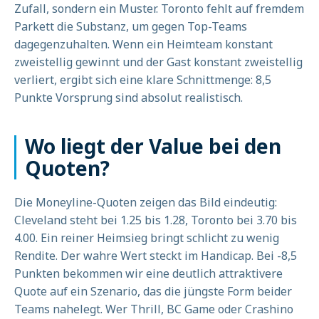
Zufall, sondern ein Muster. Toronto fehlt auf fremdem
Parkett die Substanz, um gegen Top-Teams
dagegenzuhalten. Wenn ein Heimteam konstant
zweistellig gewinnt und der Gast konstant zweistellig
verliert, ergibt sich eine klare Schnittmenge: 8,5
Punkte Vorsprung sind absolut realistisch.
Wo liegt der Value bei den
Quoten?
Die Moneyline-Quoten zeigen das Bild eindeutig:
Cleveland steht bei 1.25 bis 1.28, Toronto bei 3.70 bis
4.00. Ein reiner Heimsieg bringt schlicht zu wenig
Rendite. Der wahre Wert steckt im Handicap. Bei -8,5
Punkten bekommen wir eine deutlich attraktivere
Quote auf ein Szenario, das die jüngste Form beider
Teams nahelegt. Wer Thrill, BC Game oder Crashino