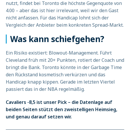
nutzt, findet bei Toronto die höchste Gegenquote von
4.00 – aber das ist hier irrelevant, weil wir den Gast
nicht anfassen. Für das Handicap lohnt sich der
Vergleich der Anbieter beim konkreten Spread-Markt.
Was kann schiefgehen?
Ein Risiko existiert: Blowout-Management. Führt
Cleveland früh mit 20+ Punkten, rotiert der Coach und
bringt die Bank. Toronto könnte in der Garbage Time
den Rückstand kosmetisch verkürzen und das
Handicap knapp kippen. Gerade im letzten Viertel
passiert das in der NBA regelmäßig.
Cavaliers -8,5 ist unser Pick – die Datenlage auf
beiden Seiten stützt den zweistelligen Heimsieg,
und genau darauf setzen wir.