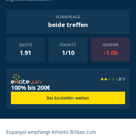
VORHERSAGE
beide treffen
QUOTE
EINSATZ
GEWINN
1.91
1/10
-1.00
2
/ 5
100% bis 200€
Bei ExciteWin wetten
Espanyol empfängt Athletic Bilbao zum