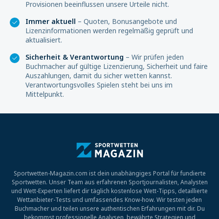
Provisionen beeinflussen unsere Urteile nicht.
Immer aktuell
– Quoten, Bonusangebote und
Lizenzinformationen werden regelmäßig geprüft und
aktualisiert.
Sicherheit & Verantwortung
– Wir prüfen jeden
Buchmacher auf gültige Lizenzierung, Sicherheit und faire
Auszahlungen, damit du sicher wetten kannst.
Verantwortungsvolles Spielen steht bei uns im
Mittelpunkt.
Sportwetten-Magazin.com ist dein unabhängiges Portal für fundierte
Sportwetten. Unser Team aus erfahrenen Sportjournalisten, Analysten
und Wett-Experten liefert dir täglich kostenlose Wett-Tipps, detaillierte
Wettanbieter-Tests und umfassendes Know-how. Wir testen jeden
Buchmacher und teilen unsere authentischen Erfahrungen mit dir. Du
bekommst professionelle Analysen, bewährte Strategien und