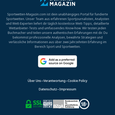
Sportwetten-Magazin.com ist dein unabhängiges Portal für fundierte
Sportwetten. Unser Team aus erfahrenen Sportjournalisten, Analysten
und Wett-Experten liefert dir täglich kostenlose Wett-Tipps, detaillierte
Wettanbieter-Tests und umfassendes Know-how. Wir testen jeden
Buchmacher und teilen unsere authentischen Erfahrungen mit dir. Du
bekommst professionelle Analysen, bewährte Strategien und
verlässliche Informationen aus über zwei Jahrzehnten Erfahrung im
Bereich Sport und Sportwetten.
Über Uns
Verantwortung
Cookie Policy
Datenschutz
Impressum