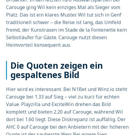
Carouge ging Wil kein einziges Mal als Sieger vom
Platz. Das ist ein klares Muster. Wil tut sich in Genf
traditionell schwer – die Reise ist lang, das Umfeld
fremd, der Kunstrasen im Stade de la Fontenette kein
Selbstläufer für Gäste. Carouge nutzt diesen
Heimvorteil konsequent aus.
Die Quoten zeigen ein
gespaltenes Bild
Hier wird es interessant. Bei N1Bet und Winz.io steht
Carouge bei 1.33 auf Sieg – viel zu kurz für echten
Value. Playzilla und ExciteWin drehen das Bild
komplett und bieten 2.20 auf Carouge, während Wil
dort bei 1.60 liegt. Diese Diskrepanz ist auffällig. Der
AHC 0 auf Carouge bei den Anbietern mit der höheren
Quote ist der sauberste Weg: Bei einem Sieg