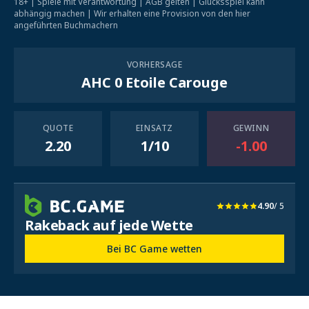
18+ | Spiele mit Verantwortung | AGB gelten | Glücksspiel kann
abhängig machen | Wir erhalten eine Provision von den hier
angeführten Buchmachern
VORHERSAGE
AHC 0 Etoile Carouge
QUOTE
EINSATZ
GEWINN
2.20
1/10
-1.00
4.90
/ 5
Rakeback auf jede Wette
Bei BC Game wetten