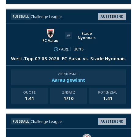
Challenge League
FUSSBALL
AUSSTEHEND
Stade
VS
Nyonnais
FC Aarau
7 Aug.
20:15
Wett-Tipp 07.08.2026: FC Aarau vs. Stade Nyonnais
VORHERSAGE
Aarau gewinnt
QUOTE
EINSATZ
POTENZIAL
1.41
1/10
1.41
Challenge League
FUSSBALL
AUSSTEHEND