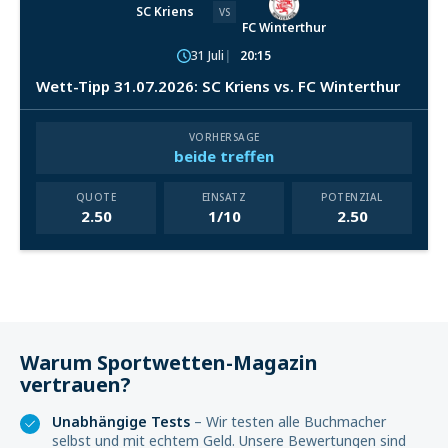
SC Kriens
VS
FC Winterthur
31 Juli
20:15
Wett-Tipp 31.07.2026: SC Kriens vs. FC Winterthur
VORHERSAGE
beide treffen
QUOTE
EINSATZ
POTENZIAL
2.50
1/10
2.50
Warum Sportwetten-Magazin
vertrauen?
Unabhängige Tests
– Wir testen alle Buchmacher
selbst und mit echtem Geld. Unsere Bewertungen sind