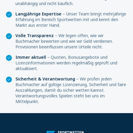
unabhängig und nicht käuflich.
Langjährige Expertise
– Unser Team bringt mehrjährige
Erfahrung im Bereich Sportwetten mit und kennt den
Markt aus erster Hand.
Volle Transparenz
– Wir legen offen, wie wir
Buchmacher bewerten und wie wir Geld verdienen.
Provisionen beeinflussen unsere Urteile nicht.
Immer aktuell
– Quoten, Bonusangebote und
Lizenzinformationen werden regelmäßig geprüft und
aktualisiert.
Sicherheit & Verantwortung
– Wir prüfen jeden
Buchmacher auf gültige Lizenzierung, Sicherheit und faire
Auszahlungen, damit du sicher wetten kannst.
Verantwortungsvolles Spielen steht bei uns im
Mittelpunkt.