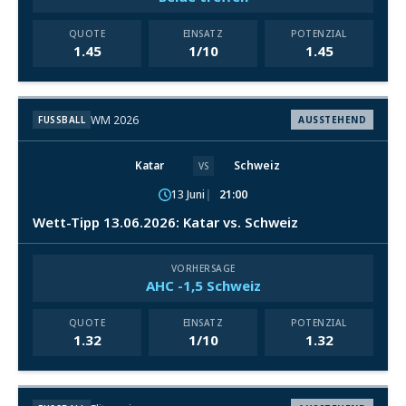
QUOTE
EINSATZ
POTENZIAL
1.45
1/10
1.45
WM 2026
FUSSBALL
AUSSTEHEND
Katar
Schweiz
VS
13 Juni
21:00
Wett-Tipp 13.06.2026: Katar vs. Schweiz
VORHERSAGE
AHC -1,5 Schweiz
QUOTE
EINSATZ
POTENZIAL
1.32
1/10
1.32