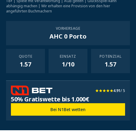
18+ | Spiele mit Verantwortung | AGB gelten | Glücksspiel kann
abhängig machen | Wir erhalten eine Provision von den hier
angeführten Buchmachern
VORHERSAGE
AHC 0 Porto
QUOTE
EINSATZ
POTENZIAL
1.57
1/10
1.57
4.91
/ 5
50% Gratiswette bis 1.000€
Bei N1Bet wetten