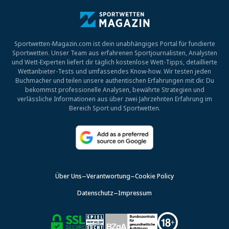
Sportwetten-Magazin.com ist dein unabhängiges Portal für fundierte
Sportwetten. Unser Team aus erfahrenen Sportjournalisten, Analysten
und Wett-Experten liefert dir täglich kostenlose Wett-Tipps, detaillierte
Wettanbieter-Tests und umfassendes Know-how. Wir testen jeden
Buchmacher und teilen unsere authentischen Erfahrungen mit dir. Du
bekommst professionelle Analysen, bewährte Strategien und
verlässliche Informationen aus über zwei Jahrzehnten Erfahrung im
Bereich Sport und Sportwetten.
Über Uns
Verantwortung
Cookie Policy
Datenschutz
Impressum