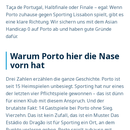
Taça de Portugal, Halbfinale oder Finale – egal: Wenn
Porto zuhause gegen Sporting Lissabon spielt, gibt es
eine klare Richtung. Wir sichern uns mit dem Asian
Handicap 0 auf Porto ab und haben gute Gründe
dafür.
Warum Porto hier die Nase
vorn hat
Drei Zahlen erzählen die ganze Geschichte. Porto ist
seit 15 Heimspielen unbesiegt. Sporting hat nur eines
der letzten vier Pflichtspiele gewonnen – das ist dünn
für einen Klub mit diesem Anspruch. Und der
brutalste Fakt: 14 Gastspiele bei Porto ohne Sieg.
Vierzehn. Das ist kein Zufall, das ist ein Muster. Das
Estádio do Dragão ist für Sporting ein Ort, an dem
Punkte verloren gehen. Porto spielt zuhause mit