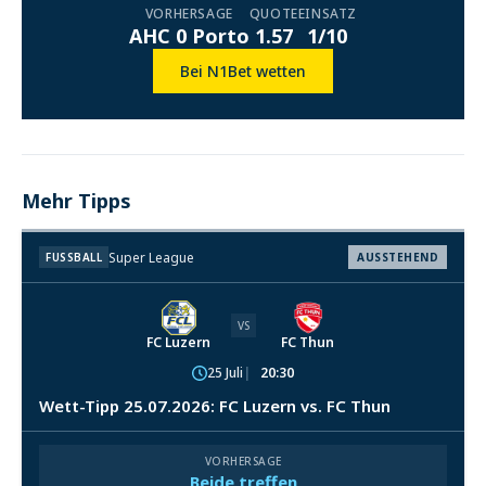
VORHERSAGE
QUOTE
EINSATZ
AHC 0 Porto
1.57
1/10
Bei N1Bet wetten
Mehr Tipps
Super League
FUSSBALL
AUSSTEHEND
VS
FC Luzern
FC Thun
25 Juli
20:30
Wett-Tipp 25.07.2026: FC Luzern vs. FC Thun
VORHERSAGE
Beide treffen