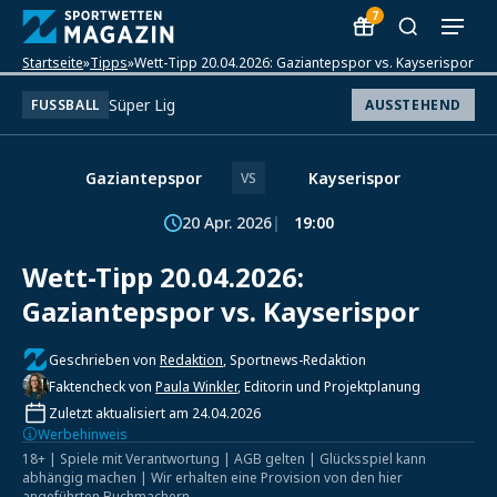
7
Startseite
»
Tipps
»
Wett-Tipp 20.04.2026: Gaziantepspor vs. Kayserispor
Süper Lig
FUSSBALL
AUSSTEHEND
Gaziantepspor
Kayserispor
VS
20 Apr. 2026
19:00
Wett-Tipp 20.04.2026:
Gaziantepspor vs. Kayserispor
Geschrieben von
Redaktion
, Sportnews-Redaktion
Faktencheck von
Paula Winkler
, Editorin und Projektplanung
Zuletzt aktualisiert am 24.04.2026
Werbehinweis
18+ | Spiele mit Verantwortung | AGB gelten | Glücksspiel kann
abhängig machen | Wir erhalten eine Provision von den hier
angeführten Buchmachern