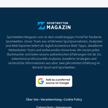
Sportwetten-Magazin.com ist dein unabhängiges Portal für fundierte
Sportwetten. Unser Team aus erfahrenen Sportjournalisten, Analysten
und Wett-Experten liefert dir täglich kostenlose Wett-Tipps, detaillierte
Wettanbieter-Tests und umfassendes Know-how. Wir testen jeden
Buchmacher und teilen unsere authentischen Erfahrungen mit dir. Du
bekommst professionelle Analysen, bewährte Strategien und
verlässliche Informationen aus über zwei Jahrzehnten Erfahrung im
Bereich Sport und Sportwetten.
Über Uns
Verantwortung
Cookie Policy
Datenschutz
Impressum