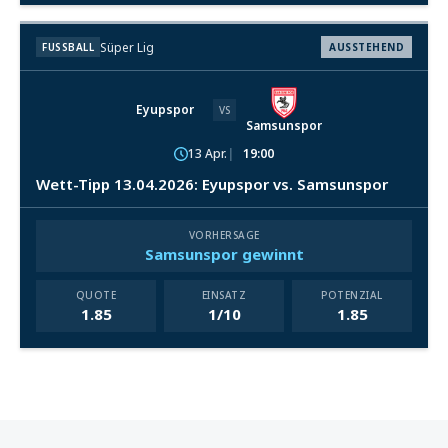
Süper Lig
FUSSBALL
AUSSTEHEND
Eyupspor
VS
Samsunspor
13 Apr.
19:00
Wett-Tipp 13.04.2026: Eyupspor vs. Samsunspor
VORHERSAGE
Samsunspor gewinnt
QUOTE
EINSATZ
POTENZIAL
1.85
1/10
1.85