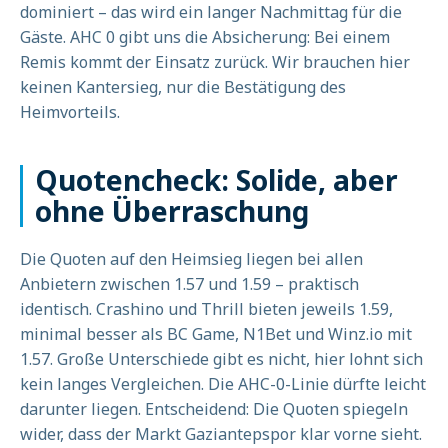
dominiert – das wird ein langer Nachmittag für die
Gäste. AHC 0 gibt uns die Absicherung: Bei einem
Remis kommt der Einsatz zurück. Wir brauchen hier
keinen Kantersieg, nur die Bestätigung des
Heimvorteils.
Quotencheck: Solide, aber
ohne Überraschung
Die Quoten auf den Heimsieg liegen bei allen
Anbietern zwischen 1.57 und 1.59 – praktisch
identisch. Crashino und Thrill bieten jeweils 1.59,
minimal besser als BC Game, N1Bet und Winz.io mit
1.57. Große Unterschiede gibt es nicht, hier lohnt sich
kein langes Vergleichen. Die AHC-0-Linie dürfte leicht
darunter liegen. Entscheidend: Die Quoten spiegeln
wider, dass der Markt Gaziantepspor klar vorne sieht.