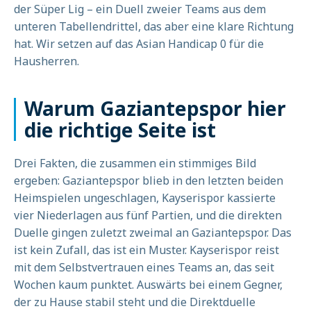
der Süper Lig – ein Duell zweier Teams aus dem
unteren Tabellendrittel, das aber eine klare Richtung
hat. Wir setzen auf das Asian Handicap 0 für die
Hausherren.
Warum Gaziantepspor hier
die richtige Seite ist
Drei Fakten, die zusammen ein stimmiges Bild
ergeben: Gaziantepspor blieb in den letzten beiden
Heimspielen ungeschlagen, Kayserispor kassierte
vier Niederlagen aus fünf Partien, und die direkten
Duelle gingen zuletzt zweimal an Gaziantepspor. Das
ist kein Zufall, das ist ein Muster. Kayserispor reist
mit dem Selbstvertrauen eines Teams an, das seit
Wochen kaum punktet. Auswärts bei einem Gegner,
der zu Hause stabil steht und die Direktduelle