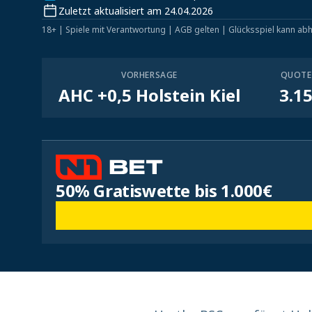
Zuletzt aktualisiert am 24.04.2026
18+ | Spiele mit Verantwortung | AGB gelten | Glücksspiel kann ab
VORHERSAGE
QUOTE
AHC +0,5 Holstein Kiel
3.1
50% Gratiswette bis 1.000€