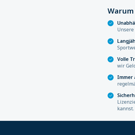
Warum 
Unabhä
Unsere 
Langjäh
Sportwe
Volle T
wir Gel
Immer 
regelmä
Sicher
Lizenzi
kannst.