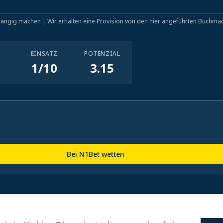
hängig machen | Wir erhalten eine Provision von den hier angeführten Buchma
EINSATZ
POTENZIAL
5
1/10
3.15
Bei N1Bet wetten