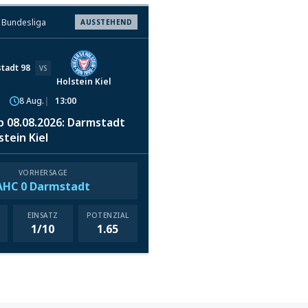
. Bundesliga
AUSSTEHEND
tadt 98
VS
Holstein Kiel
8 Aug.
13:00
 08.08.2026: Darmstadt
stein Kiel
VORHERSAGE
AHC 0 Darmstadt
EINSATZ
POTENZIAL
1/10
1.65