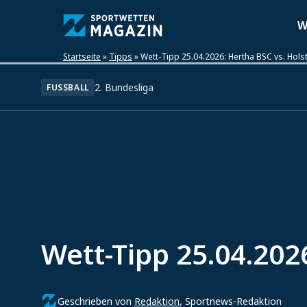
W
Startseite
»
Tipps
»
Wett-Tipp 25.04.2026: Hertha BSC vs. Holst
2. Bundesliga
FUSSBALL
Wett-Tipp 25.04.2026
Geschrieben von
Redaktion
, Sportnews-Redaktion