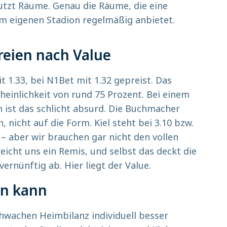
utzt Räume. Genau die Räume, die eine
im eigenen Stadion regelmäßig anbietet.
reien nach Value
t 1.33, bei N1Bet mit 1.32 gepreist. Das
heinlichkeit von rund 75 Prozent. Bei einem
 ist das schlicht absurd. Die Buchmacher
 nicht auf die Form. Kiel steht bei 3.10 bzw.
 – aber wir brauchen gar nicht den vollen
eicht uns ein Remis, und selbst das deckt die
ernünftig ab. Hier liegt der Value.
en kann
chwachen Heimbilanz individuell besser