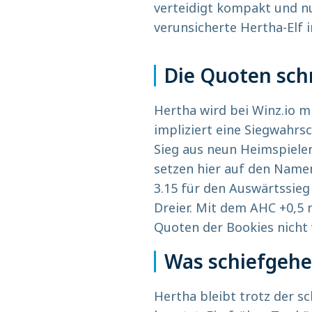
verteidigt kompakt und n
verunsicherte Hertha-Elf 
Die Quoten sch
Hertha wird bei Winz.io mi
impliziert eine Siegwahrsc
Sieg aus neun Heimspielen
setzen hier auf den Namen,
3.15 für den Auswärtssieg
Dreier. Mit dem AHC +0,5 r
Quoten der Bookies nicht v
Was schiefgeh
Hertha bleibt trotz der s