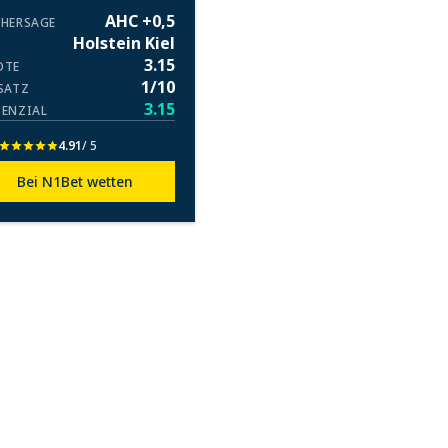
AHC +0,5
HERSAGE
Holstein Kiel
3.15
OTE
1/10
SATZ
3.15
ENZIAL
4.91
/ 5
Bei N1Bet wetten