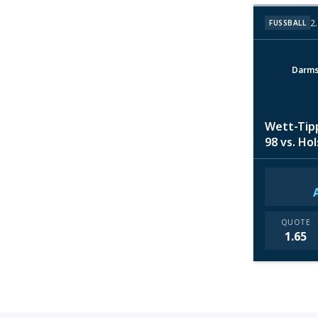
2
FUSSBALL
Darms
Wett-Tipp
98 vs. Hol
QUOTE
1.65