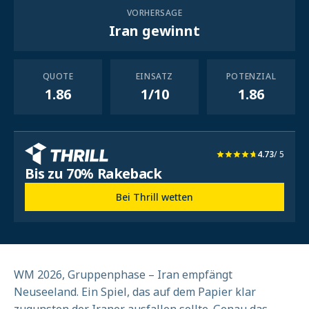
VORHERSAGE
Iran gewinnt
QUOTE
EINSATZ
POTENZIAL
1.86
1/10
1.86
4.73
/ 5
Bis zu 70% Rakeback
Bei Thrill wetten
WM 2026, Gruppenphase – Iran empfängt
Neuseeland. Ein Spiel, das auf dem Papier klar