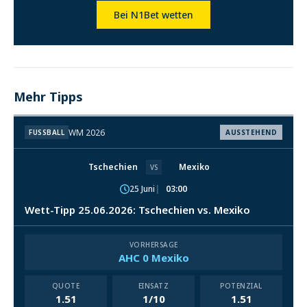
Bei N1Bet wetten
Mehr Tipps
WM 2026
FUSSBALL
AUSSTEHEND
Tschechien
Mexiko
VS
25 Juni
03:00
Wett-Tipp 25.06.2026: Tschechien vs. Mexiko
VORHERSAGE
AHC 0 Mexiko
QUOTE
EINSATZ
POTENZIAL
1.51
1/10
1.51