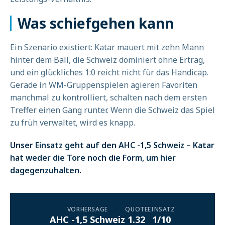
Was schiefgehen kann
Ein Szenario existiert: Katar mauert mit zehn Mann
hinter dem Ball, die Schweiz dominiert ohne Ertrag,
und ein glückliches 1:0 reicht nicht für das Handicap.
Gerade in WM-Gruppenspielen agieren Favoriten
manchmal zu kontrolliert, schalten nach dem ersten
Treffer einen Gang runter. Wenn die Schweiz das Spiel
zu früh verwaltet, wird es knapp.
Unser Einsatz geht auf den AHC -1,5 Schweiz – Katar
hat weder die Tore noch die Form, um hier
dagegenzuhalten.
VORHERSAGE
QUOTE
EINSATZ
AHC -1,5 Schweiz
1.32
1/10