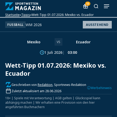
13
Startseite
»
Tipps
»
Wett-Tipp 01.07.2026: Mexiko vs. Ecuador
WM 2026
FUSSBALL
AUSSTEHEND
Mexiko
Ecuador
VS
1 Juli 2026
03:00
Wett-Tipp 01.07.2026: Mexiko vs.
Ecuador
Geschrieben von
Redaktion
, Sportnews-Redaktion
Werbehinweis
Zuletzt aktualisiert am 28.06.2026
18+ | Spiele mit Verantwortung | AGB gelten | Glücksspiel kann
abhängig machen | Wir erhalten eine Provision von den hier
angeführten Buchmachern