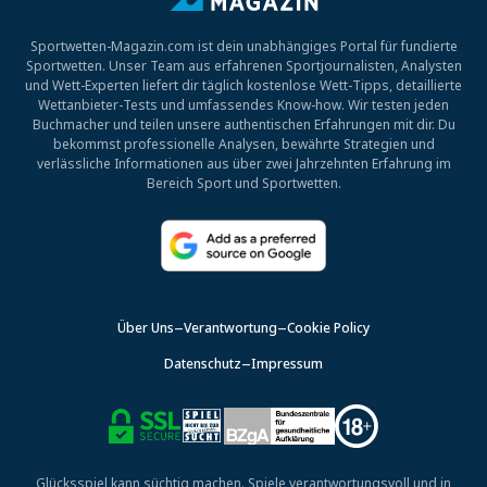
Sportwetten-Magazin.com ist dein unabhängiges Portal für fundierte
Sportwetten. Unser Team aus erfahrenen Sportjournalisten, Analysten
und Wett-Experten liefert dir täglich kostenlose Wett-Tipps, detaillierte
Wettanbieter-Tests und umfassendes Know-how. Wir testen jeden
Buchmacher und teilen unsere authentischen Erfahrungen mit dir. Du
bekommst professionelle Analysen, bewährte Strategien und
verlässliche Informationen aus über zwei Jahrzehnten Erfahrung im
Bereich Sport und Sportwetten.
Über Uns
Verantwortung
Cookie Policy
Datenschutz
Impressum
Glücksspiel kann süchtig machen. Spiele verantwortungsvoll und in