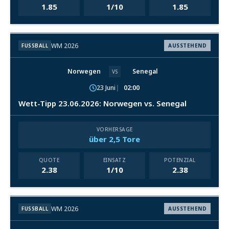
1.85
1/10
1.85
WM 2026
FUSSBALL
AUSSTEHEND
Norwegen
Senegal
VS
23 Juni
02:00
Wett-Tipp 23.06.2026: Norwegen vs. Senegal
VORHERSAGE
über 2,5 Tore
QUOTE
EINSATZ
POTENZIAL
2.38
1/10
2.38
WM 2026
FUSSBALL
AUSSTEHEND