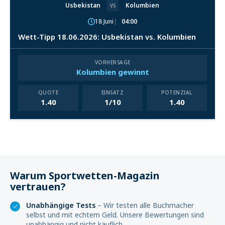
Usbekistan
Kolumbien
VS
18 Juni
04:00
Wett-Tipp 18.06.2026: Usbekistan vs. Kolumbien
VORHERSAGE
Kolumbien gewinnt
QUOTE
EINSATZ
POTENZIAL
1.40
1/10
1.40
Warum Sportwetten-Magazin
vertrauen?
Unabhängige Tests
– Wir testen alle Buchmacher
selbst und mit echtem Geld. Unsere Bewertungen sind
unabhängig und nicht käuflich.