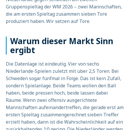
Gruppenspieltag der WM 2026 – zwei Mannschaften,
die am ersten Spieltag zusammen sieben Tore
produziert haben. Wir setzen auf Tore.
Warum dieser Markt Sinn
ergibt
Die Datenlage ist eindeutig. Vier von sechs
Niederlande-Spielen zuletzt mit über 2,5 Toren. Bei
Schweden sogar fünfmal in Folge. Das ist kein Zufall,
sondern Spielanlage. Beide Teams wollen den Ball
haben, beide pressen hoch, beide lassen dabei
Räume. Wenn zwei offensiv ausgerichtete
Mannschaften aufeinandertreffen, die gerade erst am
ersten Spieltag zusammengerechnet sieben Treffer
erzielt haben, dann ist die Wahrscheinlichkeit auf ein
zurückhaltendes 1:0 gering. Die Niederländer werden