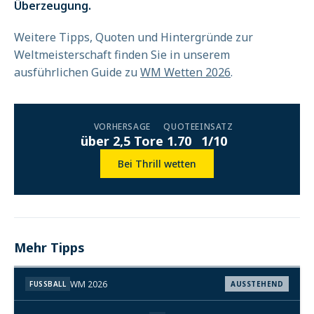
Überzeugung.
Weitere Tipps, Quoten und Hintergründe zur
Weltmeisterschaft finden Sie in unserem
ausführlichen Guide zu
WM Wetten 2026
.
VORHERSAGE
QUOTE
EINSATZ
über 2,5 Tore
1.70
1/10
Bei Thrill wetten
Mehr Tipps
WM 2026
FUSSBALL
AUSSTEHEND