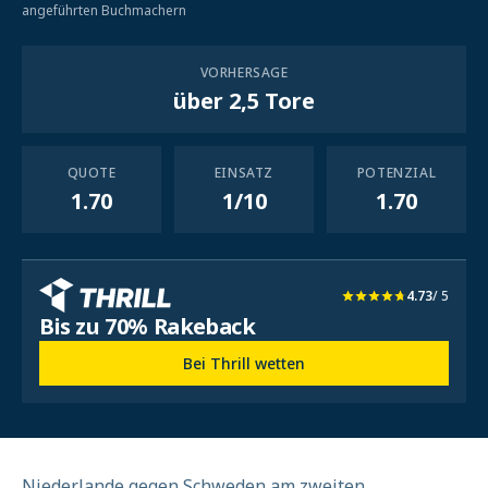
angeführten Buchmachern
VORHERSAGE
über 2,5 Tore
QUOTE
EINSATZ
POTENZIAL
1.70
1/10
1.70
4.73
/ 5
Bis zu 70% Rakeback
Bei Thrill wetten
Niederlande gegen Schweden am zweiten