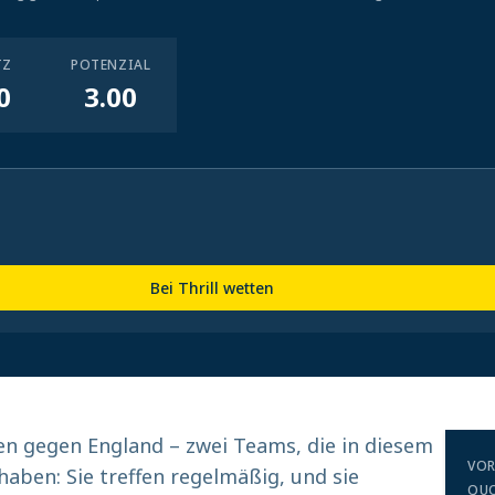
TZ
POTENZIAL
0
3.00
Bei Thrill wetten
en gegen England – zwei Teams, die in diesem
VOR
aben: Sie treffen regelmäßig, und sie
QU