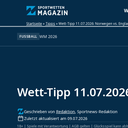
W
Startseite
»
Tipps
»
Wett-Tipp 11.07.2026: Norwegen vs. Engl
WM 2026
FUSSBALL
Wett-Tipp 11.07.202
Geschrieben von
Redaktion
, Sportnews-Redaktion
Zuletzt aktualisiert am 09.07.2026
18+ | Spiele mit Verantwortung | AGB gelten | Glücksspiel kann ab