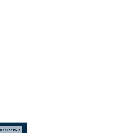
USSTEHEND