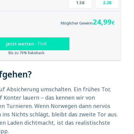
1.56
2.28
24,99
€
Möglicher Gewinn
Jetzt wetten
Thrill
Bis zu 70% Rakeback
fgehen?
uf Absicherung umschalten. Ein frühes Tor,
f Konter lauern – das kennen wir von
ßen Turnieren. Wenn Norwegen dann nervös
ins Nichts schlägt, bleibt das zweite Tor aus.
en Laden dichtmacht, ist das realistischste
ipp.