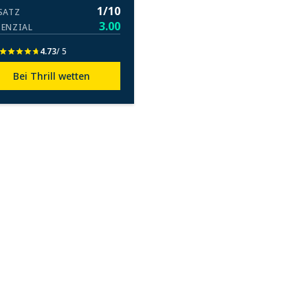
1/10
SATZ
3.00
ENZIAL
4.73
/ 5
Bei Thrill wetten