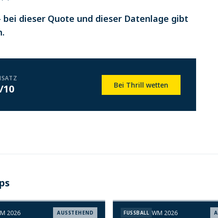
 – bei dieser Quote und dieser Datenlage gibt
.
NSATZ
Bei Thrill wetten
/10
ps
M 2026
WM 2026
AUSSTEHEND
FUSSBALL
A