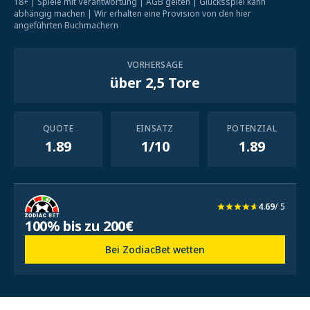
18+ | Spiele mit Verantwortung | AGB gelten | Glücksspiel kann
abhängig machen | Wir erhalten eine Provision von den hier
angeführten Buchmachern
VORHERSAGE
über 2,5 Tore
QUOTE
EINSATZ
POTENZIAL
1.89
1/10
1.89
4.69
/ 5
100% bis zu 200€
Bei ZodiacBet wetten