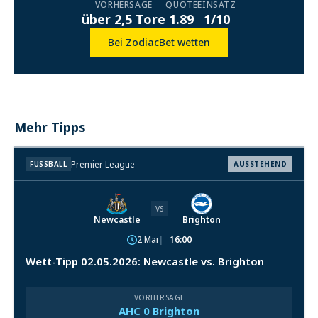
VORHERSAGE
QUOTE
EINSATZ
über 2,5 Tore
1.89
1/10
Bei ZodiacBet wetten
Mehr Tipps
Premier League
FUSSBALL
AUSSTEHEND
VS
Newcastle
Brighton
2 Mai
16:00
Wett-Tipp 02.05.2026: Newcastle vs. Brighton
VORHERSAGE
AHC 0 Brighton