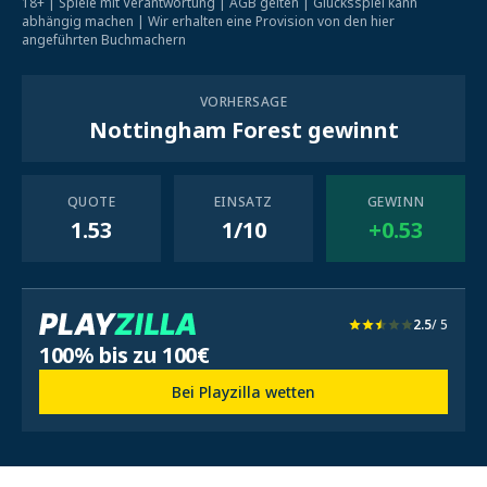
18+ | Spiele mit Verantwortung | AGB gelten | Glücksspiel kann
abhängig machen | Wir erhalten eine Provision von den hier
angeführten Buchmachern
VORHERSAGE
Nottingham Forest gewinnt
QUOTE
EINSATZ
GEWINN
1.53
1/10
+0.53
2.5
/ 5
100% bis zu 100€
Bei Playzilla wetten