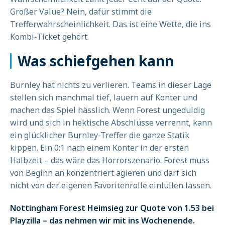
Großer Value? Nein, dafür stimmt die
Trefferwahrscheinlichkeit. Das ist eine Wette, die ins
Kombi-Ticket gehört.
Was schiefgehen kann
Burnley hat nichts zu verlieren. Teams in dieser Lage
stellen sich manchmal tief, lauern auf Konter und
machen das Spiel hässlich. Wenn Forest ungeduldig
wird und sich in hektische Abschlüsse verrennt, kann
ein glücklicher Burnley-Treffer die ganze Statik
kippen. Ein 0:1 nach einem Konter in der ersten
Halbzeit – das wäre das Horrorszenario. Forest muss
von Beginn an konzentriert agieren und darf sich
nicht von der eigenen Favoritenrolle einlullen lassen.
Nottingham Forest Heimsieg zur Quote von 1.53 bei
Playzilla – das nehmen wir mit ins Wochenende.