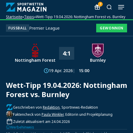
7
Startseite
»
Tipps
»
Wett-Tipp 19.04.2026: Nottingham Forest vs. Burnley
Premier League
FUSSBALL
GEWONNEN
4:1
Nottingham Forest
Burnley
19 Apr. 2026
15:00
Wett-Tipp 19.04.2026: Nottingham
Forest vs. Burnley
Geschrieben von
Redaktion
, Sportnews-Redaktion
Faktencheck von
Paula Winkler
, Editorin und Projektplanung
Zuletzt aktualisiert am 24.04.2026
Werbehinweis