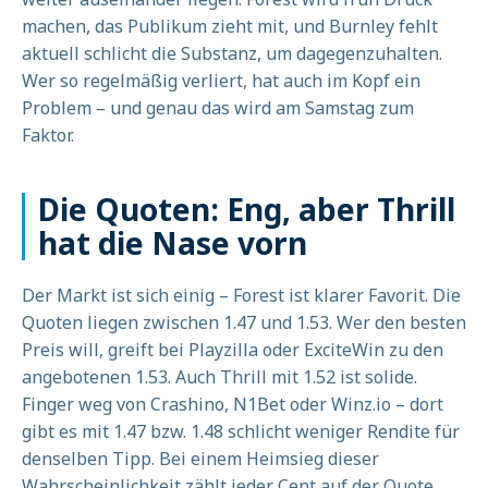
machen, das Publikum zieht mit, und Burnley fehlt
aktuell schlicht die Substanz, um dagegenzuhalten.
Wer so regelmäßig verliert, hat auch im Kopf ein
Problem – und genau das wird am Samstag zum
Faktor.
Die Quoten: Eng, aber Thrill
hat die Nase vorn
Der Markt ist sich einig – Forest ist klarer Favorit. Die
Quoten liegen zwischen 1.47 und 1.53. Wer den besten
Preis will, greift bei Playzilla oder ExciteWin zu den
angebotenen 1.53. Auch Thrill mit 1.52 ist solide.
Finger weg von Crashino, N1Bet oder Winz.io – dort
gibt es mit 1.47 bzw. 1.48 schlicht weniger Rendite für
denselben Tipp. Bei einem Heimsieg dieser
Wahrscheinlichkeit zählt jeder Cent auf der Quote.