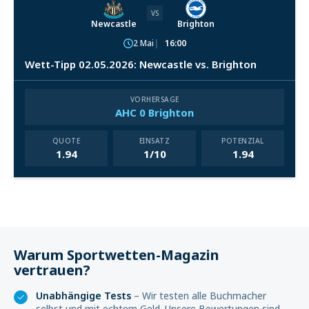
VS
Newcastle
Brighton
2 Mai
16:00
Wett-Tipp 02.05.2026: Newcastle vs. Brighton
VORHERSAGE
AHC 0 Brighton
QUOTE
EINSATZ
POTENZIAL
1.94
1/10
1.94
Warum Sportwetten-Magazin
vertrauen?
Unabhängige Tests
– Wir testen alle Buchmacher
selbst und mit echtem Geld. Unsere Bewertungen sind