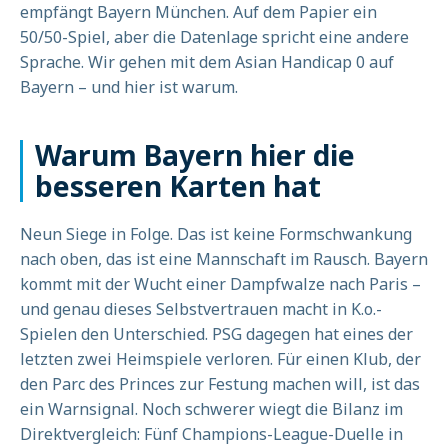
empfängt Bayern München. Auf dem Papier ein
50/50-Spiel, aber die Datenlage spricht eine andere
Sprache. Wir gehen mit dem Asian Handicap 0 auf
Bayern – und hier ist warum.
Warum Bayern hier die
besseren Karten hat
Neun Siege in Folge. Das ist keine Formschwankung
nach oben, das ist eine Mannschaft im Rausch. Bayern
kommt mit der Wucht einer Dampfwalze nach Paris –
und genau dieses Selbstvertrauen macht in K.o.-
Spielen den Unterschied. PSG dagegen hat eines der
letzten zwei Heimspiele verloren. Für einen Klub, der
den Parc des Princes zur Festung machen will, ist das
ein Warnsignal. Noch schwerer wiegt die Bilanz im
Direktvergleich: Fünf Champions-League-Duelle in