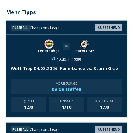
Mehr Tipps
Champions League
FUSSBALL
AUSSTEHEND
VS
Fenerbahçe
Sturm Graz
4 Aug.
19:00
Wett-Tipp 04.08.2026: Fenerbahce vs. Sturm Graz
VORHERSAGE
beide treffen
QUOTE
EINSATZ
POTENZIAL
1.90
1/10
1.90
Champions League
FUSSBALL
AUSSTEHEND