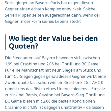
Serie gingen an Bayern. Paris hat gegen diesen
Gegner einen echten Komplex entwickelt. Solche
Serien kippen selten ausgerechnet dann, wenn der
Gegner in der Form seines Lebens steckt.
Wo liegt der Value bei den
Quoten?
Die Siegquoten auf Bayern bewegen sich zwischen
1.99 bei Crashino und 2.06 bei Thrill und BC Game.
Für eine Mannschaft mit neun Siegen am Stück und
fünf CL-Siegen gegen genau diesen Gegner wirkt eine
Zweierquote fast schon wie ein Geschenk. Der AHC 0
nimmt uns das Risiko eines Unentschiedens – Einsatz
zurück bei Remis, Gewinn bei Bayern-Sieg. Thrill und
BC Game bieten mit 2.06 die besten Konditionen.
Crashino mit 1.99 ist dagegen unattraktiv – da lassen