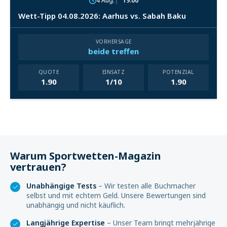
4 Aug.
19:00
Wett-Tipp 04.08.2026: Aarhus vs. Sabah Baku
VORHERSAGE
beide treffen
QUOTE
EINSATZ
POTENZIAL
1.90
1/10
1.90
Warum Sportwetten-Magazin
vertrauen?
Unabhängige Tests
– Wir testen alle Buchmacher
selbst und mit echtem Geld. Unsere Bewertungen sind
unabhängig und nicht käuflich.
Langjährige Expertise
– Unser Team bringt mehrjährige