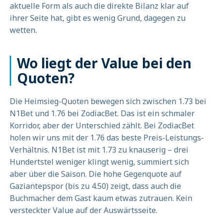
aktuelle Form als auch die direkte Bilanz klar auf
ihrer Seite hat, gibt es wenig Grund, dagegen zu
wetten.
Wo liegt der Value bei den
Quoten?
Die Heimsieg-Quoten bewegen sich zwischen 1.73 bei
N1Bet und 1.76 bei ZodiacBet. Das ist ein schmaler
Korridor, aber der Unterschied zählt. Bei ZodiacBet
holen wir uns mit der 1.76 das beste Preis-Leistungs-
Verhältnis. N1Bet ist mit 1.73 zu knauserig – drei
Hundertstel weniger klingt wenig, summiert sich
aber über die Saison. Die hohe Gegenquote auf
Gaziantepspor (bis zu 4.50) zeigt, dass auch die
Buchmacher dem Gast kaum etwas zutrauen. Kein
versteckter Value auf der Auswärtsseite.