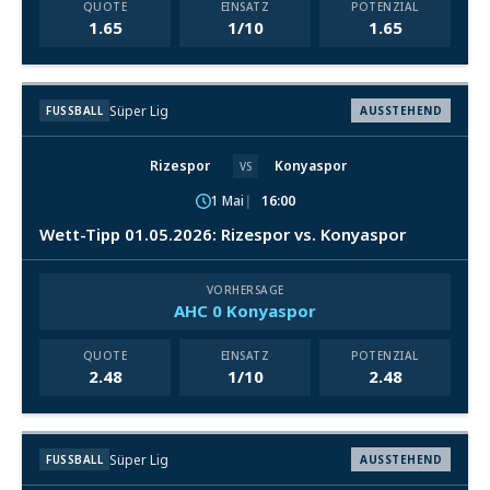
QUOTE
EINSATZ
POTENZIAL
1.65
1/10
1.65
Süper Lig
FUSSBALL
AUSSTEHEND
Rizespor
Konyaspor
VS
1 Mai
16:00
Wett-Tipp 01.05.2026: Rizespor vs. Konyaspor
VORHERSAGE
AHC 0 Konyaspor
QUOTE
EINSATZ
POTENZIAL
2.48
1/10
2.48
Süper Lig
FUSSBALL
AUSSTEHEND