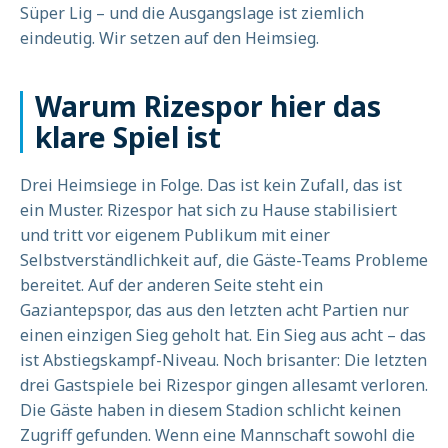
Süper Lig – und die Ausgangslage ist ziemlich
eindeutig. Wir setzen auf den Heimsieg.
Warum Rizespor hier das
klare Spiel ist
Drei Heimsiege in Folge. Das ist kein Zufall, das ist
ein Muster. Rizespor hat sich zu Hause stabilisiert
und tritt vor eigenem Publikum mit einer
Selbstverständlichkeit auf, die Gäste-Teams Probleme
bereitet. Auf der anderen Seite steht ein
Gaziantepspor, das aus den letzten acht Partien nur
einen einzigen Sieg geholt hat. Ein Sieg aus acht – das
ist Abstiegskampf-Niveau. Noch brisanter: Die letzten
drei Gastspiele bei Rizespor gingen allesamt verloren.
Die Gäste haben in diesem Stadion schlicht keinen
Zugriff gefunden. Wenn eine Mannschaft sowohl die