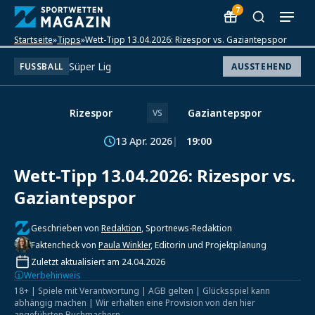
7
Startseite
»
Tipps
»
Wett-Tipp 13.04.2026: Rizespor vs. Gaziantepspor
Süper Lig
FUSSBALL
AUSSTEHEND
Rizespor
Gaziantepspor
VS
13 Apr. 2026
19:00
Wett-Tipp 13.04.2026: Rizespor vs.
Gaziantepspor
Geschrieben von
Redaktion
, Sportnews-Redaktion
Faktencheck von
Paula Winkler
, Editorin und Projektplanung
Zuletzt aktualisiert am 24.04.2026
Werbehinweis
18+ | Spiele mit Verantwortung | AGB gelten | Glücksspiel kann
abhängig machen | Wir erhalten eine Provision von den hier
angeführten Buchmachern