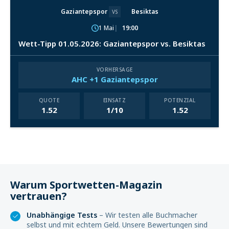
Gaziantepspor
Besiktas
VS
1 Mai
19:00
Wett-Tipp 01.05.2026: Gaziantepspor vs. Besiktas
VORHERSAGE
AHC +1 Gaziantepspor
QUOTE
EINSATZ
POTENZIAL
1.52
1/10
1.52
Warum Sportwetten-Magazin
vertrauen?
Unabhängige Tests
– Wir testen alle Buchmacher
selbst und mit echtem Geld. Unsere Bewertungen sind