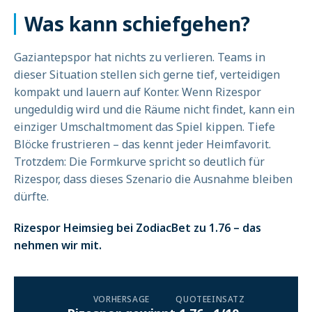
Was kann schiefgehen?
Gaziantepspor hat nichts zu verlieren. Teams in
dieser Situation stellen sich gerne tief, verteidigen
kompakt und lauern auf Konter. Wenn Rizespor
ungeduldig wird und die Räume nicht findet, kann ein
einziger Umschaltmoment das Spiel kippen. Tiefe
Blöcke frustrieren – das kennt jeder Heimfavorit.
Trotzdem: Die Formkurve spricht so deutlich für
Rizespor, dass dieses Szenario die Ausnahme bleiben
dürfte.
Rizespor Heimsieg bei ZodiacBet zu 1.76 – das
nehmen wir mit.
VORHERSAGE
QUOTE
EINSATZ