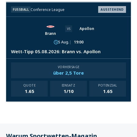
Conference League
FUSSBALL
AUSSTEHEND
Apollon
VS
Brann
5 Aug.
19:00
Wett-Tipp 05.08.2026: Brann vs. Apollon
VORHERSAGE
über 2,5 Tore
QUOTE
EINSATZ
POTENZIAL
1.65
1/10
1.65
Warum Sportwetten-Magazin