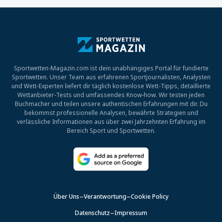
Sportwetten-Magazin.com ist dein unabhängiges Portal für fundierte
Sportwetten. Unser Team aus erfahrenen Sportjournalisten, Analysten
und Wett-Experten liefert dir täglich kostenlose Wett-Tipps, detaillierte
Wettanbieter-Tests und umfassendes Know-how. Wir testen jeden
Buchmacher und teilen unsere authentischen Erfahrungen mit dir. Du
bekommst professionelle Analysen, bewährte Strategien und
verlässliche Informationen aus über zwei Jahrzehnten Erfahrung im
Bereich Sport und Sportwetten.
Über Uns
Verantwortung
Cookie Policy
Datenschutz
Impressum