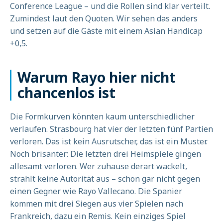
Conference League – und die Rollen sind klar verteilt.
Zumindest laut den Quoten. Wir sehen das anders
und setzen auf die Gäste mit einem Asian Handicap
+0,5.
Warum Rayo hier nicht
chancenlos ist
Die Formkurven könnten kaum unterschiedlicher
verlaufen. Strasbourg hat vier der letzten fünf Partien
verloren. Das ist kein Ausrutscher, das ist ein Muster.
Noch brisanter: Die letzten drei Heimspiele gingen
allesamt verloren. Wer zuhause derart wackelt,
strahlt keine Autorität aus – schon gar nicht gegen
einen Gegner wie Rayo Vallecano. Die Spanier
kommen mit drei Siegen aus vier Spielen nach
Frankreich, dazu ein Remis. Kein einziges Spiel