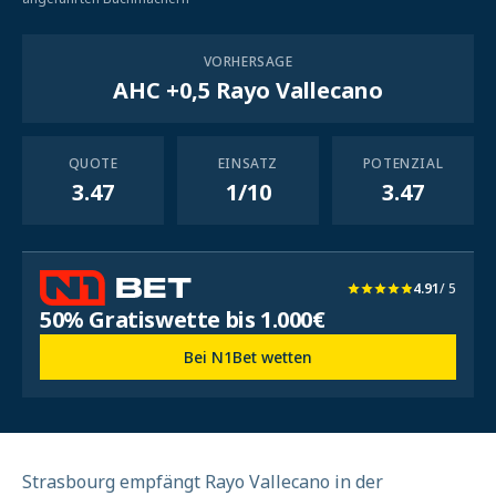
VORHERSAGE
AHC +0,5 Rayo Vallecano
QUOTE
EINSATZ
POTENZIAL
3.47
1/10
3.47
4.91
/ 5
50% Gratiswette bis 1.000€
Bei N1Bet wetten
Strasbourg empfängt Rayo Vallecano in der