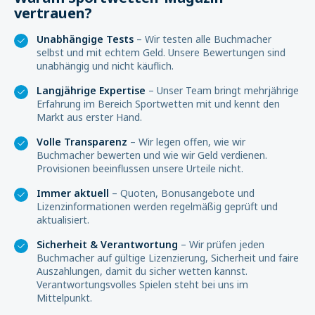
vertrauen?
Unabhängige Tests
– Wir testen alle Buchmacher
selbst und mit echtem Geld. Unsere Bewertungen sind
unabhängig und nicht käuflich.
Langjährige Expertise
– Unser Team bringt mehrjährige
Erfahrung im Bereich Sportwetten mit und kennt den
Markt aus erster Hand.
Volle Transparenz
– Wir legen offen, wie wir
Buchmacher bewerten und wie wir Geld verdienen.
Provisionen beeinflussen unsere Urteile nicht.
Immer aktuell
– Quoten, Bonusangebote und
Lizenzinformationen werden regelmäßig geprüft und
aktualisiert.
Sicherheit & Verantwortung
– Wir prüfen jeden
Buchmacher auf gültige Lizenzierung, Sicherheit und faire
Auszahlungen, damit du sicher wetten kannst.
Verantwortungsvolles Spielen steht bei uns im
Mittelpunkt.