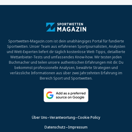
Sportwetten-Magazin.com ist dein unabhängiges Portal für fundierte
Sportwetten. Unser Team aus erfahrenen Sportjournalisten, Analysten
und Wett-Experten liefert dir täglich kostenlose Wett-Tipps, detaillierte
Wettanbieter-Tests und umfassendes Know-how. Wir testen jeden
Buchmacher und teilen unsere authentischen Erfahrungen mit dir. Du
bekommst professionelle Analysen, bewährte Strategien und
verlässliche Informationen aus über zwei Jahrzehnten Erfahrung im
Bereich Sport und Sportwetten.
Über Uns
Verantwortung
Cookie Policy
Datenschutz
Impressum