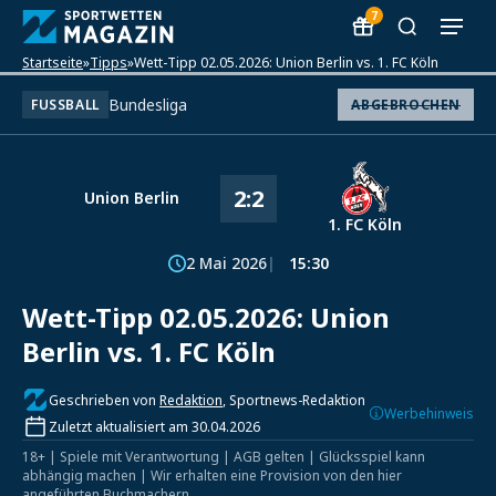
7
Startseite
»
Tipps
»
Wett-Tipp 02.05.2026: Union Berlin vs. 1. FC Köln
Bundesliga
FUSSBALL
ABGEBROCHEN
2:2
Union Berlin
1. FC Köln
2 Mai 2026
15:30
Wett-Tipp 02.05.2026: Union
Berlin vs. 1. FC Köln
Geschrieben von
Redaktion
, Sportnews-Redaktion
Werbehinweis
Zuletzt aktualisiert am 30.04.2026
18+ | Spiele mit Verantwortung | AGB gelten | Glücksspiel kann
abhängig machen | Wir erhalten eine Provision von den hier
angeführten Buchmachern