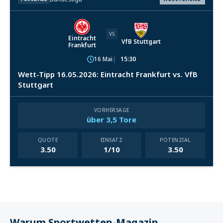
VS
Eintracht
VfB Stuttgart
Frankfurt
16 Mai
15:30
Wett-Tipp 16.05.2026: Eintracht Frankfurt vs. VfB
Stuttgart
VORHERSAGE
über 3,5 Tore
QUOTE
EINSATZ
POTENZIAL
3.50
1/10
3.50
Warum Sportwetten-Magazin