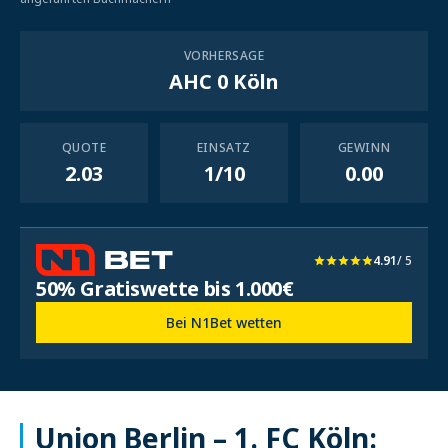
VORHERSAGE
AHC 0 Köln
QUOTE
EINSATZ
GEWINN
2.03
1/10
0.00
4.91
/ 5
50% Gratiswette bis 1.000€
Bei N1Bet wetten
Union Berlin – 1. FC Köln: