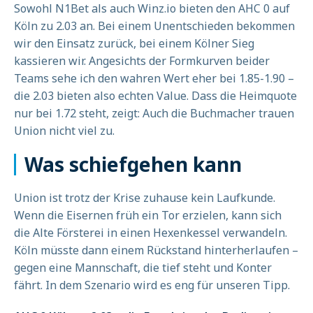
Sowohl N1Bet als auch Winz.io bieten den AHC 0 auf
Köln zu 2.03 an. Bei einem Unentschieden bekommen
wir den Einsatz zurück, bei einem Kölner Sieg
kassieren wir. Angesichts der Formkurven beider
Teams sehe ich den wahren Wert eher bei 1.85-1.90 –
die 2.03 bieten also echten Value. Dass die Heimquote
nur bei 1.72 steht, zeigt: Auch die Buchmacher trauen
Union nicht viel zu.
Was schiefgehen kann
Union ist trotz der Krise zuhause kein Laufkunde.
Wenn die Eisernen früh ein Tor erzielen, kann sich
die Alte Försterei in einen Hexenkessel verwandeln.
Köln müsste dann einem Rückstand hinterherlaufen –
gegen eine Mannschaft, die tief steht und Konter
fährt. In dem Szenario wird es eng für unseren Tipp.