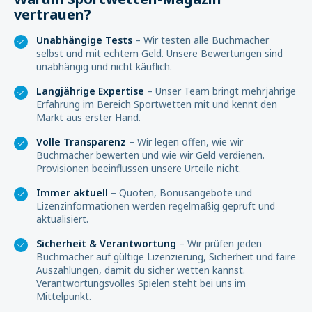
vertrauen?
Unabhängige Tests
– Wir testen alle Buchmacher
selbst und mit echtem Geld. Unsere Bewertungen sind
unabhängig und nicht käuflich.
Langjährige Expertise
– Unser Team bringt mehrjährige
Erfahrung im Bereich Sportwetten mit und kennt den
Markt aus erster Hand.
Volle Transparenz
– Wir legen offen, wie wir
Buchmacher bewerten und wie wir Geld verdienen.
Provisionen beeinflussen unsere Urteile nicht.
Immer aktuell
– Quoten, Bonusangebote und
Lizenzinformationen werden regelmäßig geprüft und
aktualisiert.
Sicherheit & Verantwortung
– Wir prüfen jeden
Buchmacher auf gültige Lizenzierung, Sicherheit und faire
Auszahlungen, damit du sicher wetten kannst.
Verantwortungsvolles Spielen steht bei uns im
Mittelpunkt.