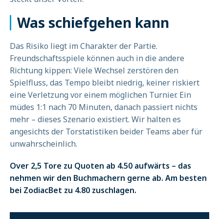
Was schiefgehen kann
Das Risiko liegt im Charakter der Partie.
Freundschaftsspiele können auch in die andere
Richtung kippen: Viele Wechsel zerstören den
Spielfluss, das Tempo bleibt niedrig, keiner riskiert
eine Verletzung vor einem möglichen Turnier. Ein
müdes 1:1 nach 70 Minuten, danach passiert nichts
mehr – dieses Szenario existiert. Wir halten es
angesichts der Torstatistiken beider Teams aber für
unwahrscheinlich.
Over 2,5 Tore zu Quoten ab 4.50 aufwärts – das
nehmen wir den Buchmachern gerne ab. Am besten
bei ZodiacBet zu 4.80 zuschlagen.