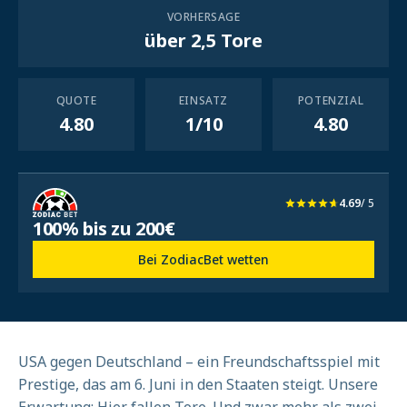
VORHERSAGE
über 2,5 Tore
QUOTE
EINSATZ
POTENZIAL
4.80
1/10
4.80
4.69
/ 5
100% bis zu 200€
Bei ZodiacBet wetten
USA gegen Deutschland – ein Freundschaftsspiel mit
Prestige, das am 6. Juni in den Staaten steigt. Unsere