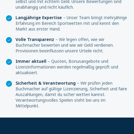
selbst und mit echtem Geld. Unsere Bewertungen sind
unabhängig und nicht käuflich.
Langjährige Expertise
– Unser Team bringt mehrjährige
Erfahrung im Bereich Sportwetten mit und kennt den
Markt aus erster Hand.
Volle Transparenz
– Wir legen offen, wie wir
Buchmacher bewerten und wie wir Geld verdienen.
Provisionen beeinflussen unsere Urteile nicht.
Immer aktuell
– Quoten, Bonusangebote und
Lizenzinformationen werden regelmäßig geprüft und
aktualisiert.
Sicherheit & Verantwortung
– Wir prüfen jeden
Buchmacher auf gültige Lizenzierung, Sicherheit und faire
Auszahlungen, damit du sicher wetten kannst.
Verantwortungsvolles Spielen steht bei uns im
Mittelpunkt.