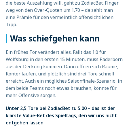
die beste Auszahlung will, geht zu ZodiacBet. Finger
weg von den Over-Quoten um 1.70 – da zahlt man
eine Prämie für den vermeintlich offensichtlichen
Tipp.
Was schiefgehen kann
Ein frühes Tor verändert alles. Fällt das 1:0 für
Wolfsburg in den ersten 15 Minuten, muss Paderborn
aus der Deckung kommen. Dann öffnen sich Räume,
Konter laufen, und plötzlich sind drei Tore schnell
erreicht. Auch ein mögliches Saisonfinale-Szenario, in
dem beide Teams noch etwas brauchen, könnte für
mehr Offensive sorgen.
Unter 2,5 Tore bei ZodiacBet zu 5.00 – das ist der
klarste Value-Bet des Spieltags, den wir uns nicht
entgehen lassen.