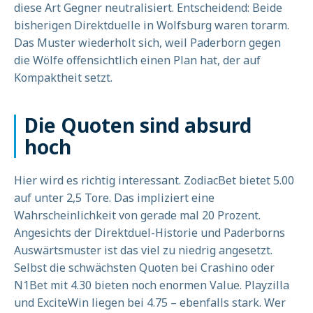
diese Art Gegner neutralisiert. Entscheidend: Beide
bisherigen Direktduelle in Wolfsburg waren torarm.
Das Muster wiederholt sich, weil Paderborn gegen
die Wölfe offensichtlich einen Plan hat, der auf
Kompaktheit setzt.
Die Quoten sind absurd
hoch
Hier wird es richtig interessant. ZodiacBet bietet 5.00
auf unter 2,5 Tore. Das impliziert eine
Wahrscheinlichkeit von gerade mal 20 Prozent.
Angesichts der Direktduel-Historie und Paderborns
Auswärtsmuster ist das viel zu niedrig angesetzt.
Selbst die schwächsten Quoten bei Crashino oder
N1Bet mit 4.30 bieten noch enormen Value. Playzilla
und ExciteWin liegen bei 4.75 – ebenfalls stark. Wer