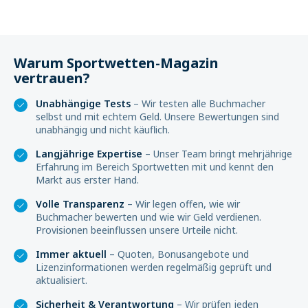
Warum Sportwetten-Magazin
vertrauen?
Unabhängige Tests
– Wir testen alle Buchmacher
selbst und mit echtem Geld. Unsere Bewertungen sind
unabhängig und nicht käuflich.
Langjährige Expertise
– Unser Team bringt mehrjährige
Erfahrung im Bereich Sportwetten mit und kennt den
Markt aus erster Hand.
Volle Transparenz
– Wir legen offen, wie wir
Buchmacher bewerten und wie wir Geld verdienen.
Provisionen beeinflussen unsere Urteile nicht.
Immer aktuell
– Quoten, Bonusangebote und
Lizenzinformationen werden regelmäßig geprüft und
aktualisiert.
Sicherheit & Verantwortung
– Wir prüfen jeden