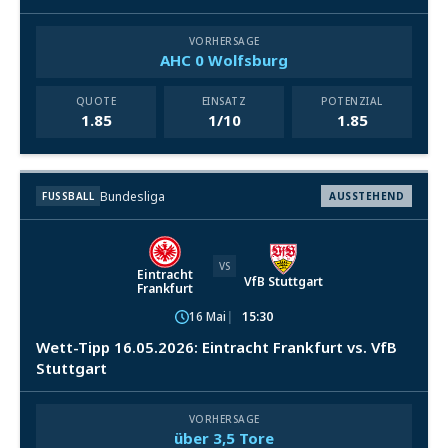
VORHERSAGE
AHC 0 Wolfsburg
QUOTE
EINSATZ
POTENZIAL
1.85
1/10
1.85
Bundesliga
FUSSBALL
AUSSTEHEND
VS
Eintracht
VfB Stuttgart
Frankfurt
16 Mai
15:30
Wett-Tipp 16.05.2026: Eintracht Frankfurt vs. VfB
Stuttgart
VORHERSAGE
über 3,5 Tore