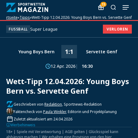
15
Startseite
»
Tipps
»
Wett-Tipp 12.04.2026: Young Boys Bern vs. Servette Genf
Super League
FUSSBALL
VERLOREN
1:1
Young Boys Bern
Servette Genf
12 Apr. 2026
16:30
Wett-Tipp 12.04.2026: Young Boys
Bern vs. Servette Genf
Geschrieben von
Redaktion
, Sportnews-Redaktion
Faktencheck von
Paula Winkler
, Editorin und Projektplanung
Zuletzt aktualisiert am 24.04.2026
Werbehinweis
18+ | Spiele mit Verantwortung | AGB gelten | Glücksspiel kann
abhängig machen | Wir erhalten eine Provision von den hier