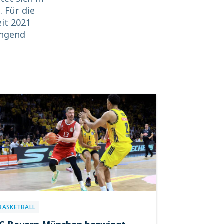
. Für die
eit 2021
ingend
BASKETBALL