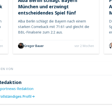
Alba Berlin schlägt Bayern
F
k
München und erzwingt
A
entscheidendes Spiel fünf
M
n
Alba Berlin schlägt die Bayern nach einem
D
n
starken Comeback mit 71:61 und gleicht die
S
BBL-Finalserie zum 2:2 aus.
e
en
Gregor Bauer
vor 2 Wochen
BEN VON
Redaktion
Sportnews-Redaktion
ollständiges Profil