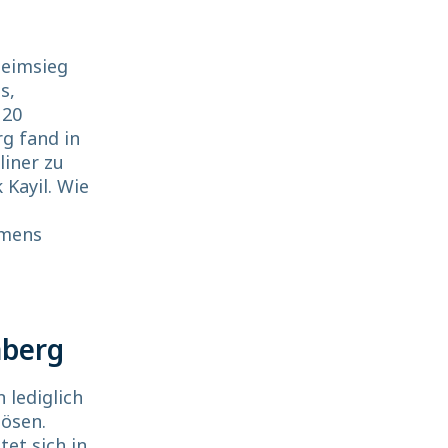
Heimsieg
s,
 20
g fand in
liner zu
 Kayil. Wie
mmens
mberg
 lediglich
lösen.
et sich in