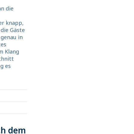
n die
er knapp,
 die Gäste
 genau in
tes
em Klang
chnitt
ng es
ch dem