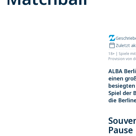
Geschrie
Zuletzt ak
18+ | Spiele mi
Provision von 
ALBA Berli
einen gro
besiegten
Spiel der 
die Berlin
Souver
Pause