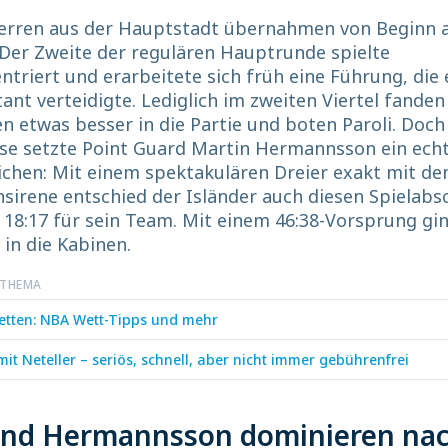
erren aus der Hauptstadt übernahmen von Beginn a
 Der Zweite der regulären Hauptrunde spielte
triert und erarbeitete sich früh eine Führung, die 
ant verteidigte. Lediglich im zweiten Viertel fanden
n etwas besser in die Partie und boten Paroli. Doch
ase setzte Point Guard Martin Hermannsson ein ech
ichen: Mit einem spektakulären Dreier exakt mit d
sirene entschied der Isländer auch diesen Spielabs
18:17 für sein Team. Mit einem 46:38-Vorsprung gi
 in die Kabinen.
 THEMA
etten: NBA Wett-Tipps und mehr
it Neteller – seriös, schnell, aber nicht immer gebührenfrei
 und Hermannsson dominieren na