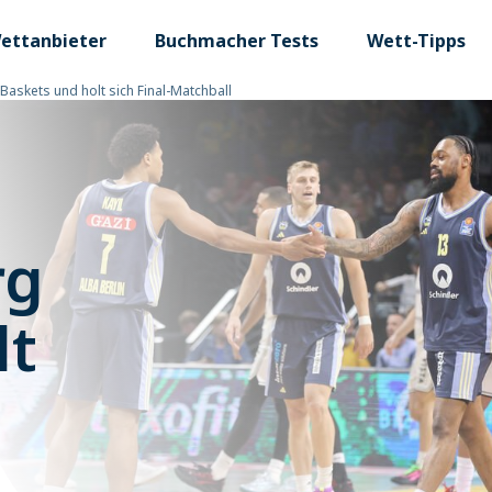
ettanbieter
Buchmacher Tests
Wett-Tipps
askets und holt sich Final-Matchball
rg
lt