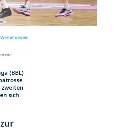
Werbehinweis
en eine
iga (BBL)
batrosse
 zweiten
ten sich
 zur