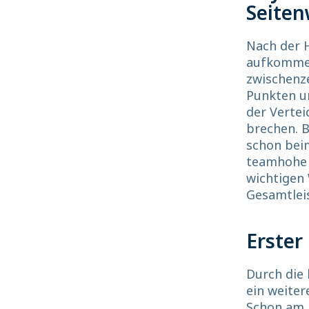
Seiten
Nach der H
aufkommen
zwischenze
Punkten u
der Vertei
brechen. B
schon bei
teamhohe 
wichtigen 
Gesamtlei
Erster
Durch die 
ein weiter
Schon am k