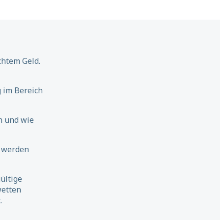
chtem Geld.
 im Bereich
n und wie
 werden
ültige
wetten
.