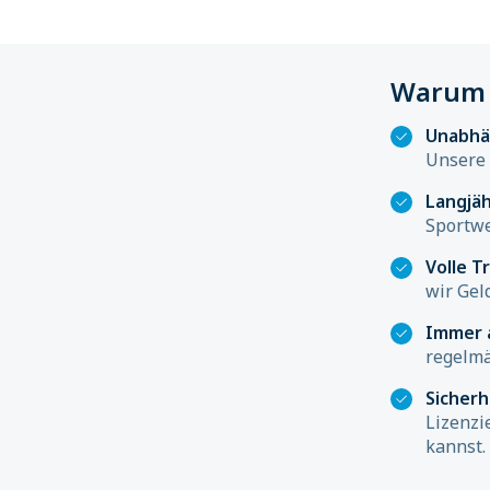
Warum 
Unabhä
Unsere 
Langjäh
Sportwe
Volle T
wir Gel
Immer 
regelmä
Sicher
Lizenzi
kannst.