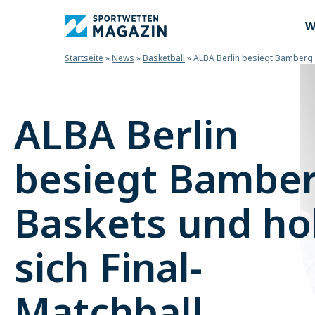
W
Startseite
»
News
»
Basketball
»
ALBA Berlin besiegt Bamberg B
ALBA Berlin
besiegt Bambe
Baskets und ho
sich Final-
Matchball