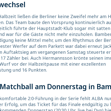
wechsel
albzeit ließen die Berliner keine Zweifel mehr am 
. Das Team baute den Vorsprung kontinuierlich au
itlich führte der Hauptstadt-Klub sogar mit satten
nd war für die Gäste nicht mehr einzuholen. Bamber
digung keine Mittel mehr, um den Rhythmus der Ber
ester Werfer auf dem Parkett war dabei erneut Jack
m Auftaktsieg am vergangenen Samstag steuerte er
17 Zähler bei. Auch Hermannsson krönte seinen i
Wurf vor der Halbzeitpause mit einer exzellenten
stung und 16 Punkten.
 Matchball am Donnerstag in Ba
komfortable 2:0-Führung in der Serie fehlt ALBA nun
er Erfolg, um das Ticket für das Finale endgültig zu 
ommenden Donnerstag (20:30 Uhr, live bei Dyn) biet