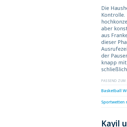
Die Haush
Kontrolle.
hochkonzen
aber konst
aus Franke
dieser Ph
Ausrufeze
der Pausen
knapp mit 
schließlich
PASSEND ZUM
Basketball W
Sportwetten m
Kayil