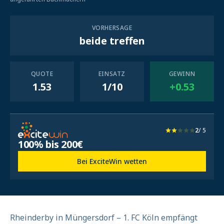
VORHERSAGE
beide treffen
QUOTE
EINSATZ
GEWINN
1.53
1/10
+0.53
2
/ 5
100% bis 200€
Bei ExciteWin wetten
Rheinderby in Müngersdorf – 1. FC Köln empfängt