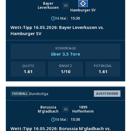
Bayer
VS
Leverkusen
Hamburger SV
16 Mai
15:30
Wett-Tipp 16.05.2026: Bayer Leverkusen vs.
Hamburger SV
VORHERSAGE
über 3,5 Tore
QUOTE
EINSATZ
POTENZIAL
1.61
1/10
1.61
Bundesliga
FUSSBALL
AUSSTEHEND
Borussia
1899
VS
M'gladbach
Hoffenheim
16 Mai
15:30
Wett-Tipp 16.05.2026: Borussia M'gladbach vs.