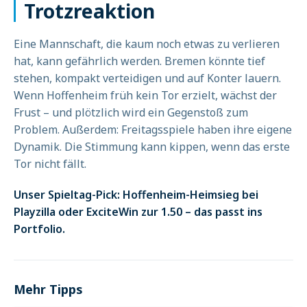
Trotzreaktion
Eine Mannschaft, die kaum noch etwas zu verlieren
hat, kann gefährlich werden. Bremen könnte tief
stehen, kompakt verteidigen und auf Konter lauern.
Wenn Hoffenheim früh kein Tor erzielt, wächst der
Frust – und plötzlich wird ein Gegenstoß zum
Problem. Außerdem: Freitagsspiele haben ihre eigene
Dynamik. Die Stimmung kann kippen, wenn das erste
Tor nicht fällt.
Unser Spieltag-Pick: Hoffenheim-Heimsieg bei
Playzilla oder ExciteWin zur 1.50 – das passt ins
Portfolio.
Mehr Tipps