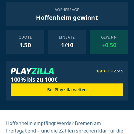
VORHERSAGE
Hoffenheim gewinnt
QUOTE
EINSATZ
GEWINN
1.50
1/10
+0.50
2.5
/ 5
100% bis zu 100€
Bei Playzilla wetten
Hoffenheim empfängt Werder Bremen am
Freitagabend – und die Zahlen sprechen klar für die