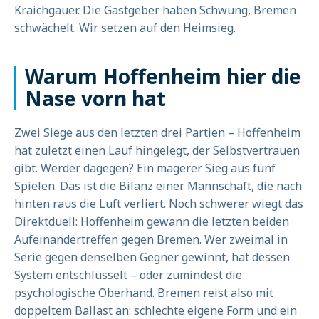
Kraichgauer. Die Gastgeber haben Schwung, Bremen
schwächelt. Wir setzen auf den Heimsieg.
Warum Hoffenheim hier die
Nase vorn hat
Zwei Siege aus den letzten drei Partien – Hoffenheim
hat zuletzt einen Lauf hingelegt, der Selbstvertrauen
gibt. Werder dagegen? Ein magerer Sieg aus fünf
Spielen. Das ist die Bilanz einer Mannschaft, die nach
hinten raus die Luft verliert. Noch schwerer wiegt das
Direktduell: Hoffenheim gewann die letzten beiden
Aufeinandertreffen gegen Bremen. Wer zweimal in
Serie gegen denselben Gegner gewinnt, hat dessen
System entschlüsselt – oder zumindest die
psychologische Oberhand. Bremen reist also mit
doppeltem Ballast an: schlechte eigene Form und ein