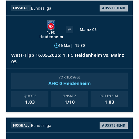
Bundesliga
FUSSBALL
AUSSTEHEND
Mainz 05
VS
1. FC
Heidenheim
16 Mai
15:30
Wett-Tipp 16.05.2026: 1. FC Heidenheim vs. Mainz
05
VORHERSAGE
AHC 0 Heidenheim
QUOTE
EINSATZ
POTENZIAL
1.83
1/10
1.83
Bundesliga
FUSSBALL
AUSSTEHEND