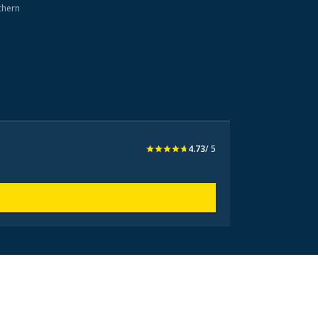
chern
4.73
/ 5