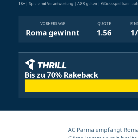
18+ | Spiele mit Verantwortung | AGB gelten | Glücksspiel kann ab
VORHERSAGE
QUOTE
EIN
Roma gewinnt
1.56
1
Bis zu 70% Rakeback
AC Parma empfängt Roma 