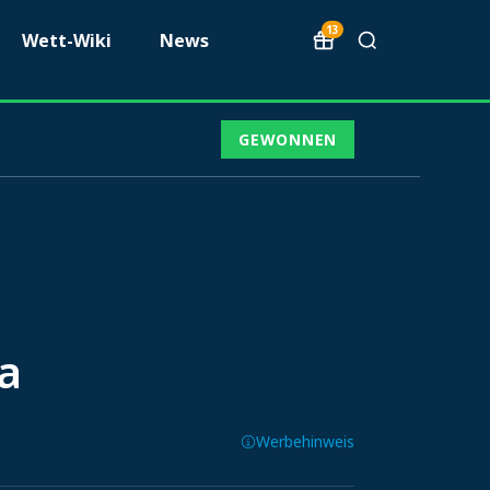
13
Wett-Wiki
News
GEWONNEN
a
Werbehinweis