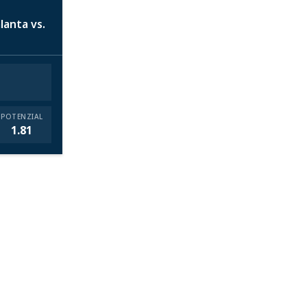
lanta vs.
POTENZIAL
1.81