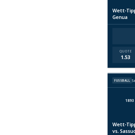
Wett-Tipp
Genua
QUOTE
1.53
S
FUSSBALL
1893
Wett-Tipp
vs. Sassu