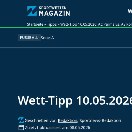
W
Startseite
»
Tipps
»
Wett-Tipp 10.05.2026: AC Parma vs. AS R
Serie A
FUSSBALL
Wett-Tipp 10.05.202
Geschrieben von
Redaktion
, Sportnews-Redaktion
Zuletzt aktualisiert am 08.05.2026