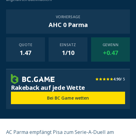
VORHERSAGE
AHC 0 Parma
QUOTE
EINSATZ
GEWINN
1.47
1/10
+0.47
4.90
/ 5
Rakeback auf jede Wette
Bei BC Game wetten
AC Parma empfängt Pisa zum Serie-A-Duell am