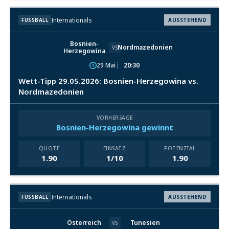
Internationals
FUSSBALL
AUSSTEHEND
Bosnien-
Nordmazedonien
VS
Herzegowina
29 Mai
20:30
Wett-Tipp 29.05.2026: Bosnien-Herzegowina vs.
Nordmazedonien
VORHERSAGE
Bosnien-Herzegowina gewinnt
QUOTE
EINSATZ
POTENZIAL
1.90
1/10
1.90
Internationals
FUSSBALL
AUSSTEHEND
Österreich
Tunesien
VS