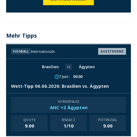
Mehr Tipps
Internationals
FUSSBALL
AUSSTEHEND
Brasilien
Ägypten
VS
7 Juni
00:00
Wett-Tipp 06.06.2026: Brasilien vs. Ägypten
VORHERSAGE
AHC +2 Ägypten
QUOTE
EINSATZ
POTENZIAL
9.00
1/10
9.00