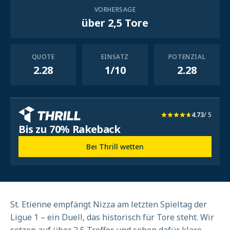
VORHERSAGE
über 2,5 Tore
QUOTE
EINSATZ
POTENZIAL
2.28
1/10
2.28
4.73
/ 5
Bis zu 70% Rakeback
Bei Thrill wetten
St. Etienne empfängt Nizza am letzten Spieltag der
Ligue 1 – ein Duell, das historisch für Tore steht. Wir