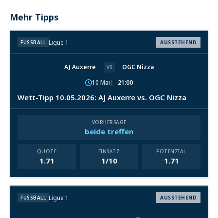
Mehr Tipps
Ligue 1
FUSSBALL
AUSSTEHEND
AJ Auxerre
OGC Nizza
VS
10 Mai
21:00
Wett-Tipp 10.05.2026: AJ Auxerre vs. OGC Nizza
VORHERSAGE
beide treffen
QUOTE
EINSATZ
POTENZIAL
1.71
1/10
1.71
Ligue 1
FUSSBALL
AUSSTEHEND