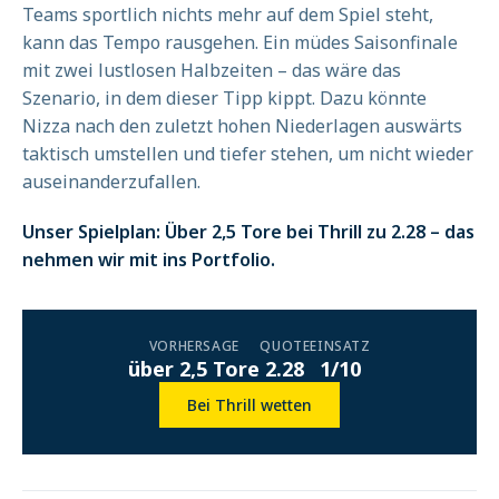
Teams sportlich nichts mehr auf dem Spiel steht,
kann das Tempo rausgehen. Ein müdes Saisonfinale
mit zwei lustlosen Halbzeiten – das wäre das
Szenario, in dem dieser Tipp kippt. Dazu könnte
Nizza nach den zuletzt hohen Niederlagen auswärts
taktisch umstellen und tiefer stehen, um nicht wieder
auseinanderzufallen.
Unser Spielplan: Über 2,5 Tore bei Thrill zu 2.28 – das
nehmen wir mit ins Portfolio.
VORHERSAGE
QUOTE
EINSATZ
über 2,5 Tore
2.28
1/10
Bei Thrill wetten