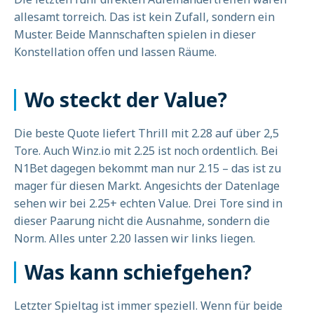
allesamt torreich. Das ist kein Zufall, sondern ein
Muster. Beide Mannschaften spielen in dieser
Konstellation offen und lassen Räume.
Wo steckt der Value?
Die beste Quote liefert Thrill mit 2.28 auf über 2,5
Tore. Auch Winz.io mit 2.25 ist noch ordentlich. Bei
N1Bet dagegen bekommt man nur 2.15 – das ist zu
mager für diesen Markt. Angesichts der Datenlage
sehen wir bei 2.25+ echten Value. Drei Tore sind in
dieser Paarung nicht die Ausnahme, sondern die
Norm. Alles unter 2.20 lassen wir links liegen.
Was kann schiefgehen?
Letzter Spieltag ist immer speziell. Wenn für beide