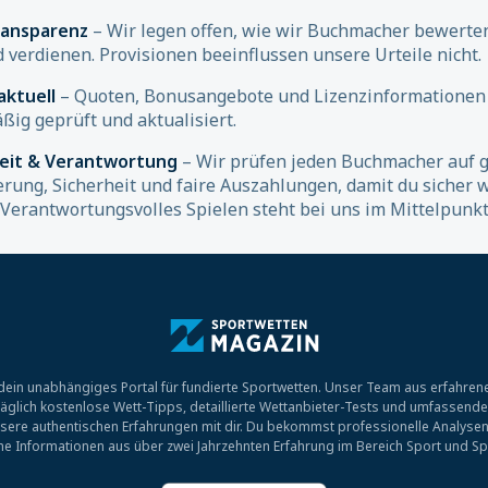
ransparenz
– Wir legen offen, wie wir Buchmacher bewerte
d verdienen. Provisionen beeinflussen unsere Urteile nicht.
aktuell
– Quoten, Bonusangebote und Lizenzinformationen
ßig geprüft und aktualisiert.
heit & Verantwortung
– Wir prüfen jeden Buchmacher auf g
erung, Sicherheit und faire Auszahlungen, damit du sicher 
 Verantwortungsvolles Spielen steht bei uns im Mittelpunkt
ein unabhängiges Portal für fundierte Sportwetten. Unser Team aus erfahrene
r täglich kostenlose Wett-Tipps, detaillierte Wettanbieter-Tests und umfassend
sere authentischen Erfahrungen mit dir. Du bekommst professionelle Analysen
che Informationen aus über zwei Jahrzehnten Erfahrung im Bereich Sport und Sp