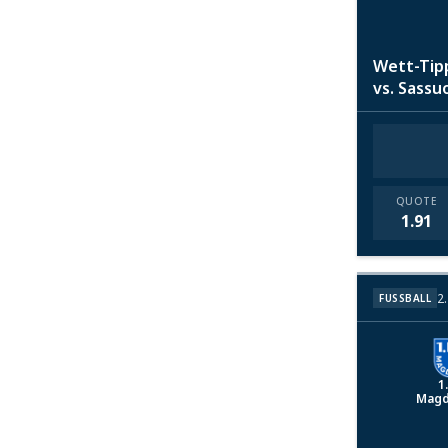
Wett-Tipp
vs. Sassu
QUOTE
1.91
2
FUSSBALL
1
Magd