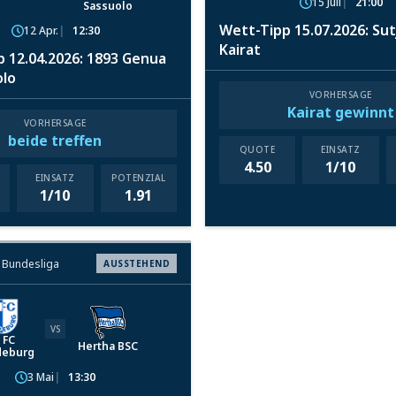
15 Juli
21:00
Sassuolo
Wett-Tipp 15.07.2026: Sut
12 Apr.
12:30
Kairat
 12.04.2026: 1893 Genua
olo
VORHERSAGE
Kairat gewinnt
VORHERSAGE
beide treffen
QUOTE
EINSATZ
4.50
1/10
EINSATZ
POTENZIAL
1/10
1.91
. Bundesliga
AUSSTEHEND
VS
. FC
Hertha BSC
eburg
3 Mai
13:30