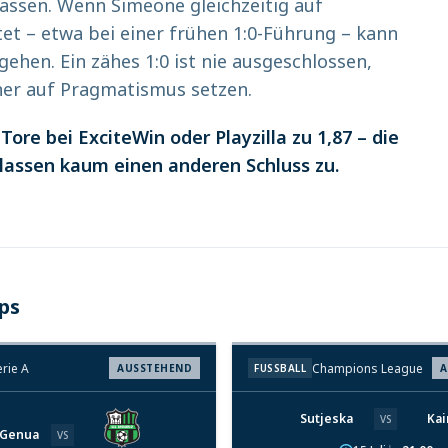
lassen. Wenn Simeone gleichzeitig auf
et – etwa bei einer frühen 1:0-Führung – kann
hen. Ein zähes 1:0 ist nie ausgeschlossen,
ner auf Pragmatismus setzen.
ore bei ExciteWin oder Playzilla zu 1,87 – die
 lassen kaum einen anderen Schluss zu.
ps
erie A
Champions League
AUSSTEHEND
FUSSBALL
A
Sutjeska
Kai
VS
 Genua
VS