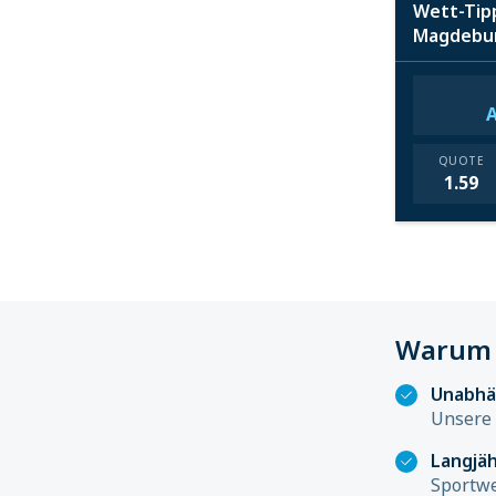
Wett-Tipp
Magdebur
QUOTE
1.59
Warum 
Unabhä
Unsere 
Langjäh
Sportwe