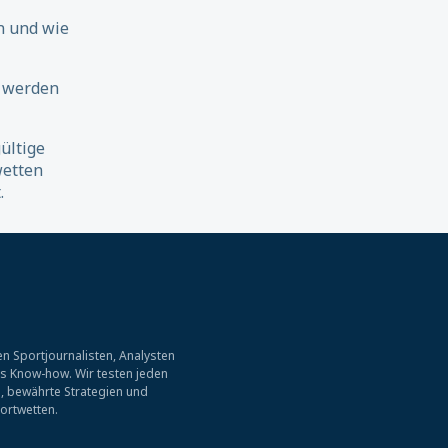
n und wie
 werden
ültige
wetten
.
n Sportjournalisten, Analysten
es Know-how. Wir testen jeden
, bewährte Strategien und
ortwetten.