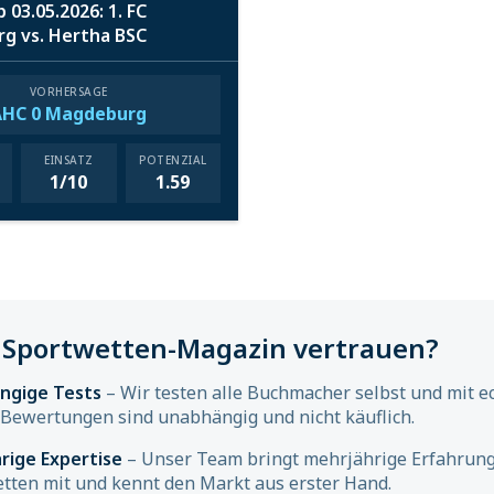
 03.05.2026: 1. FC
g vs. Hertha BSC
VORHERSAGE
AHC 0 Magdeburg
EINSATZ
POTENZIAL
1/10
1.59
Sportwetten-Magazin vertrauen?
ngige Tests
– Wir testen alle Buchmacher selbst und mit e
Bewertungen sind unabhängig und nicht käuflich.
rige Expertise
– Unser Team bringt mehrjährige Erfahrung
tten mit und kennt den Markt aus erster Hand.