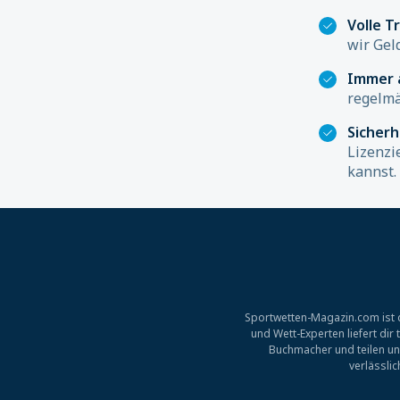
Volle T
wir Gel
Immer 
regelmä
Sicher
Lizenzi
kannst.
Sportwetten-Magazin.com ist d
und Wett-Experten liefert di
Buchmacher und teilen un
verlässli