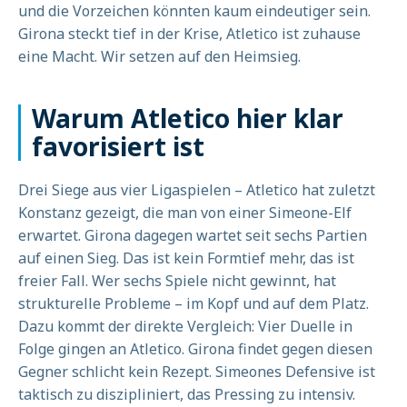
und die Vorzeichen könnten kaum eindeutiger sein.
Girona steckt tief in der Krise, Atletico ist zuhause
eine Macht. Wir setzen auf den Heimsieg.
Warum Atletico hier klar
favorisiert ist
Drei Siege aus vier Ligaspielen – Atletico hat zuletzt
Konstanz gezeigt, die man von einer Simeone-Elf
erwartet. Girona dagegen wartet seit sechs Partien
auf einen Sieg. Das ist kein Formtief mehr, das ist
freier Fall. Wer sechs Spiele nicht gewinnt, hat
strukturelle Probleme – im Kopf und auf dem Platz.
Dazu kommt der direkte Vergleich: Vier Duelle in
Folge gingen an Atletico. Girona findet gegen diesen
Gegner schlicht kein Rezept. Simeones Defensive ist
taktisch zu diszipliniert, das Pressing zu intensiv.