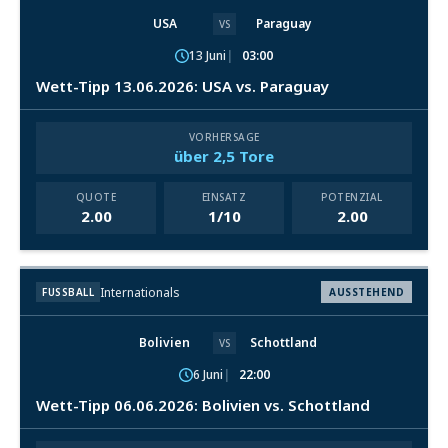
USA
Paraguay
VS
13 Juni
03:00
Wett-Tipp 13.06.2026: USA vs. Paraguay
VORHERSAGE
über 2,5 Tore
QUOTE
EINSATZ
POTENZIAL
2.00
1/10
2.00
Internationals
FUSSBALL
AUSSTEHEND
Bolivien
Schottland
VS
6 Juni
22:00
Wett-Tipp 06.06.2026: Bolivien vs. Schottland