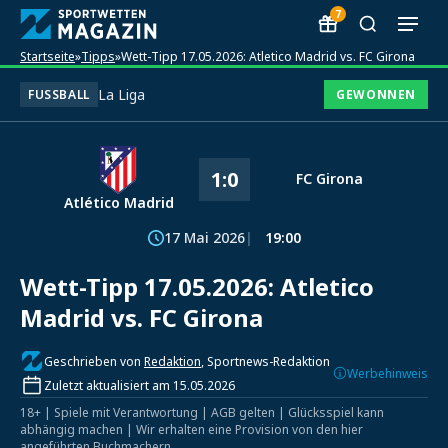
7
Startseite
»
Tipps
»
Wett-Tipp 17.05.2026: Atletico Madrid vs. FC Girona
La Liga
FUSSBALL
GEWONNEN
1:0
FC Girona
Atlético Madrid
17 Mai 2026
19:00
Wett-Tipp 17.05.2026: Atletico
Madrid vs. FC Girona
Geschrieben von
Redaktion
, Sportnews-Redaktion
Werbehinweis
Zuletzt aktualisiert am 15.05.2026
18+ | Spiele mit Verantwortung | AGB gelten | Glücksspiel kann
abhängig machen | Wir erhalten eine Provision von den hier
angeführten Buchmachern