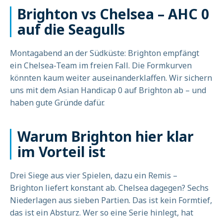
Brighton vs Chelsea – AHC 0
auf die Seagulls
Montagabend an der Südküste: Brighton empfängt
ein Chelsea-Team im freien Fall. Die Formkurven
könnten kaum weiter auseinanderklaffen. Wir sichern
uns mit dem Asian Handicap 0 auf Brighton ab – und
haben gute Gründe dafür.
Warum Brighton hier klar
im Vorteil ist
Drei Siege aus vier Spielen, dazu ein Remis –
Brighton liefert konstant ab. Chelsea dagegen? Sechs
Niederlagen aus sieben Partien. Das ist kein Formtief,
das ist ein Absturz. Wer so eine Serie hinlegt, hat