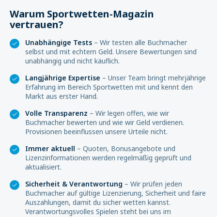
Warum Sportwetten-Magazin
vertrauen?
Unabhängige Tests
– Wir testen alle Buchmacher
selbst und mit echtem Geld. Unsere Bewertungen sind
unabhängig und nicht käuflich.
Langjährige Expertise
– Unser Team bringt mehrjährige
Erfahrung im Bereich Sportwetten mit und kennt den
Markt aus erster Hand.
Volle Transparenz
– Wir legen offen, wie wir
Buchmacher bewerten und wie wir Geld verdienen.
Provisionen beeinflussen unsere Urteile nicht.
Immer aktuell
– Quoten, Bonusangebote und
Lizenzinformationen werden regelmäßig geprüft und
aktualisiert.
Sicherheit & Verantwortung
– Wir prüfen jeden
Buchmacher auf gültige Lizenzierung, Sicherheit und faire
Auszahlungen, damit du sicher wetten kannst.
Verantwortungsvolles Spielen steht bei uns im