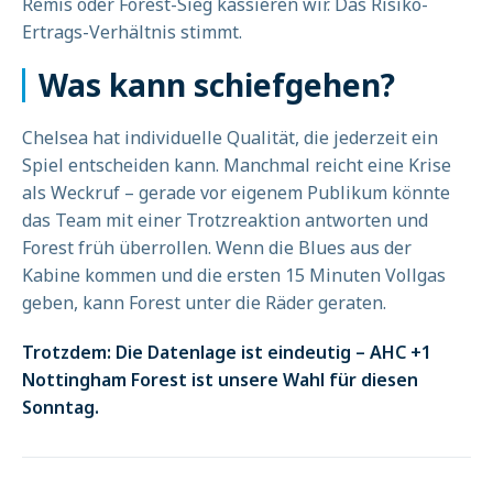
Remis oder Forest-Sieg kassieren wir. Das Risiko-
Ertrags-Verhältnis stimmt.
Was kann schiefgehen?
Chelsea hat individuelle Qualität, die jederzeit ein
Spiel entscheiden kann. Manchmal reicht eine Krise
als Weckruf – gerade vor eigenem Publikum könnte
das Team mit einer Trotzreaktion antworten und
Forest früh überrollen. Wenn die Blues aus der
Kabine kommen und die ersten 15 Minuten Vollgas
geben, kann Forest unter die Räder geraten.
Trotzdem: Die Datenlage ist eindeutig – AHC +1
Nottingham Forest ist unsere Wahl für diesen
Sonntag.