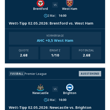
VS
Brentford
West Ham
2 Mai
16:00
Wett-Tipp 02.05.2026: Brentford vs. West Ham
VORHERSAGE
AHC +0,5 West Ham
QUOTE
EINSATZ
POTENZIAL
2.68
1/10
2.68
Premier League
FUSSBALL
AUSSTEHEND
VS
Newcastle
Brighton
2 Mai
16:00
Wett-Tipp 02.05.2026: Newcastle vs. Brighton