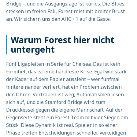
Bridge – und die Ausgangslage ist kurios. Die Blues
stecken im freien Fall, Forest reist mit breiter Brust
an. Wir sichern uns den AHC +1 auf die Gäste.
Warum Forest hier nicht
untergeht
Fünf Ligapleiten in Serie für Chelsea. Das ist kein
Formtief, das ist eine handfeste Krise. Egal wie stark
der Kader auf dem Papier aussieht – wer fünfmal
hintereinander verliert, hat ein Problem zwischen
den Ohren. Vertrauen ist weg, Automatismen lösen
sich auf, und die Stamford Bridge wird zum
Druckkessel gegen die eigene Mannschaft. Auf der
Gegenseite steht ein Forest-Team mit vier Siegen am
Stück. Diese Dynamik ist real. Spieler in so einer
Phase treffen Entscheidungen schneller, verteidigen