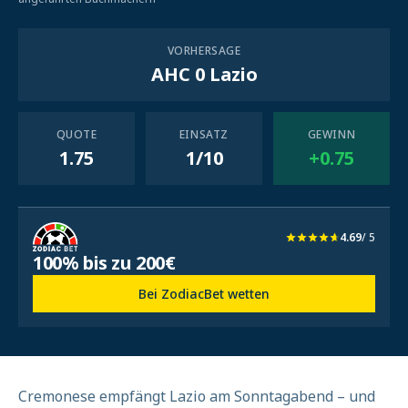
VORHERSAGE
AHC 0 Lazio
QUOTE
EINSATZ
GEWINN
1.75
1/10
+0.75
4.69
/ 5
100% bis zu 200€
Bei ZodiacBet wetten
Cremonese empfängt Lazio am Sonntagabend – und