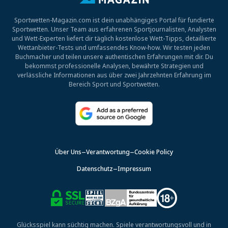
Sportwetten-Magazin.com ist dein unabhängiges Portal für fundierte
Sportwetten. Unser Team aus erfahrenen Sportjournalisten, Analysten
und Wett-Experten liefert dir täglich kostenlose Wett-Tipps, detaillierte
Wettanbieter-Tests und umfassendes Know-how. Wir testen jeden
Buchmacher und teilen unsere authentischen Erfahrungen mit dir. Du
bekommst professionelle Analysen, bewährte Strategien und
verlässliche Informationen aus über zwei Jahrzehnten Erfahrung im
Bereich Sport und Sportwetten.
Über Uns
Verantwortung
Cookie Policy
Datenschutz
Impressum
Glücksspiel kann süchtig machen. Spiele verantwortungsvoll und in