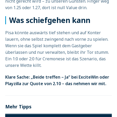
nicht gerecht wird – zu unseren Gunsten. Finger weg
von 1.25 oder 1.27, dort ist null Value drin.
Was schiefgehen kann
Pisa könnte auswärts tief stehen und auf Konter
lauern, ohne selbst zwingend nach vorne zu spielen.
Wenn sie das Spiel komplett dem Gastgeber
überlassen und nur verwalten, bleibt ihr Tor stumm.
Ein 1:0 oder 2:0 für Cremonese ist das Szenario, das
unsere Wette killt.
Klare Sache: „Beide treffen – Ja“ bei ExciteWin oder
Playzilla zur Quote von 2.10 – das nehmen wir mit.
Mehr Tipps