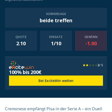
VORHERSAGE
beide treffen
QUOTE
EINSATZ
GEWINN
2.10
1/10
-1.00
2
/ 5
100% bis 200€
Bei ExciteWin wetten
Cremonese empfängt Pisa in der Serie A – ein Duell