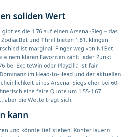
ten soliden Wert
 gibt es die 1.76 auf einen Arsenal-Sieg – das
 ZodiacBet und Thrill bieten 1.81, klingen
rschied ist marginal. Finger weg von N1Bet
i einem klaren Favoriten zählt jeder Punkt
 bei ExciteWin oder Playzilla ist fair
r Dominanz im Head-to-Head und der aktuellen
cheinlichkeit eines Arsenal-Siegs eher bei 60-
hnerisch eine faire Quote um 1.55-1.67.
t, aber die Wette trägt sich.
en kann
eren und könnte tief stehen, Konter lauern