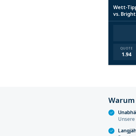
Wett-Tipp
vs. Brigh
QUOTE
1.94
Warum 
Unabhä
Unsere 
Langjäh