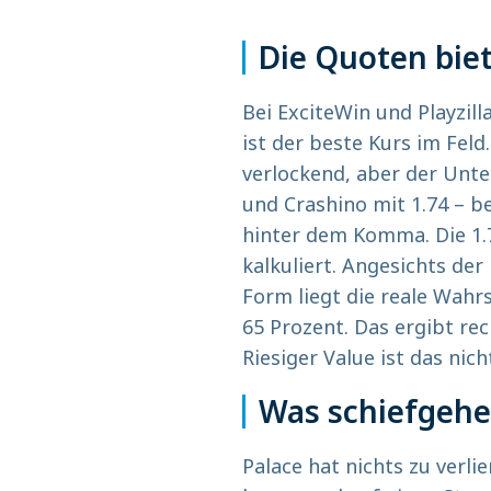
Die Quoten bie
Bei ExciteWin und Playzilla
ist der beste Kurs im Feld.
verlockend, aber der Unte
und Crashino mit 1.74 – be
hinter dem Komma. Die 1.76
kalkuliert. Angesichts de
Form liegt die reale Wahrs
65 Prozent. Das ergibt rec
Riesiger Value ist das nich
Was schiefgeh
Palace hat nichts zu verli