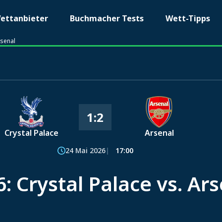
ettanbieter
Buchmacher Tests
Wett-Tipps
rsenal
1:2
Crystal Palace
Arsenal
24 Mai 2026
17:00
: Crystal Palace vs. Ar