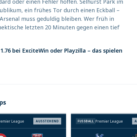
dard oder einen Fehler hoffen. Selhurst Park im
ublikum, ein frühes Tor durch einen Eckball –
 Arsenal muss geduldig bleiben. Wer früh in
hektische letzten 20 Minuten gegen einen tief
.76 bei ExciteWin oder Playzilla – das spielen
ps
remier League
Premier League
AUSSTEHEND
FUSSBALL
A