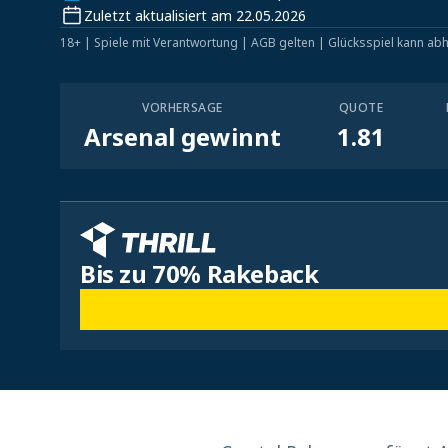
Zuletzt aktualisiert am 22.05.2026
18+ | Spiele mit Verantwortung | AGB gelten | Glücksspiel kann ab
VORHERSAGE
QUOTE
Arsenal gewinnt
1.81
Bis zu 70% Rakeback