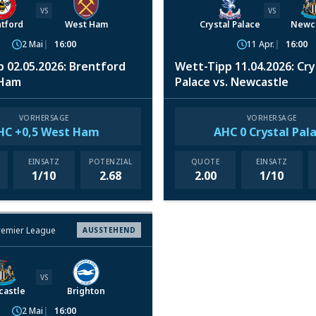
VS
VS
tford
West Ham
Crystal Palace
Newc
2 Mai
16:00
11 Apr.
16:00
 02.05.2026: Brentford
Wett-Tipp 11.04.2026: Cry
 Ham
Palace vs. Newcastle
VORHERSAGE
VORHERSAGE
HC +0,5 West Ham
AHC 0 Crystal Pal
EINSATZ
POTENZIAL
QUOTE
EINSATZ
1/10
2.68
2.00
1/10
remier League
AUSSTEHEND
VS
astle
Brighton
2 Mai
16:00