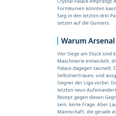
Crystal Palace empfängt A
Formkurven könnten kaum 
Sieg in den letzten drei Pa
setzen auf die Gunners.
Warum Arsenal h
Vier Siege am Stück sind ke
Maschinerie entwickelt, di
Palace dagegen taumelt. D
Selbstvertrauen, und aus
Gegner der Liga vorbei. Da
letzten neun Aufeinandertr
Rezept gegen diesen Gegn
sein, keine Frage. Aber La
Mannschaft, die gerade al