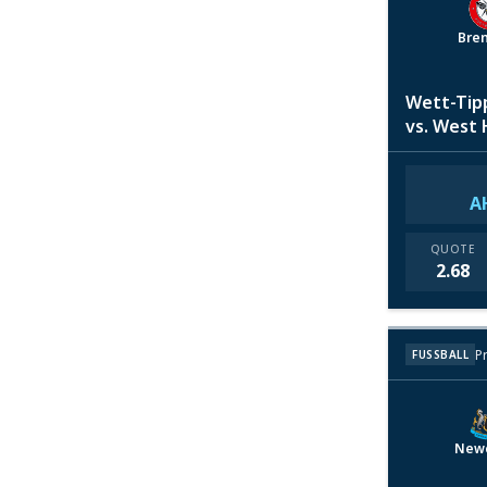
Bren
Wett-Tipp
vs. West
A
QUOTE
2.68
P
FUSSBALL
Newc