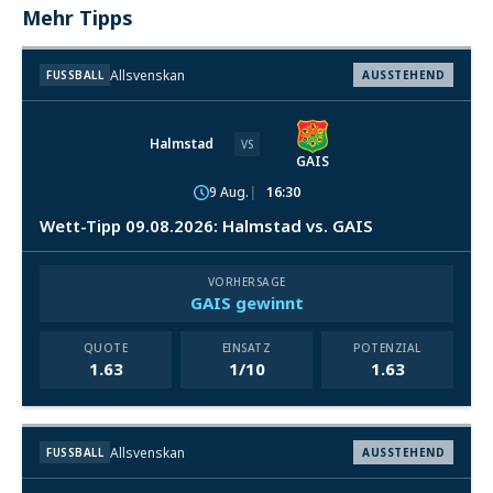
Mehr Tipps
Allsvenskan
FUSSBALL
AUSSTEHEND
Halmstad
VS
GAIS
9 Aug.
16:30
Wett-Tipp 09.08.2026: Halmstad vs. GAIS
VORHERSAGE
GAIS gewinnt
QUOTE
EINSATZ
POTENZIAL
1.63
1/10
1.63
Allsvenskan
FUSSBALL
AUSSTEHEND