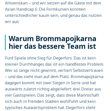
Allsvenskan – und wir setzen auf die Gäste mit dem
Asian Handicap 0. Die Formkurven könnten
unterschiedlicher kaum sein, und genau das nutzen
wir aus.
Warum Brommapojkarna
hier das bessere Team ist
Fünf Spiele ohne Sieg für Degerfors. Das ist kein
kleiner Durchhänger, das ist ein handfestes Problem.
Wer so lange nicht gewinnt, verliert Selbstvertrauen
– und das sieht man auf dem Platz. Brommapojkarna
dagegen kommt mit zwei Siegen in Serie und hat
auswärts zuletzt richtig abgeliefert: drei Dreier aus
vier Gastspielen. Das zeigt, dass diese Mannschaft
sich auch in fremden Stadien wohlfühlt und kein
typisches Auswärtsproblem hat. Degerfors steht