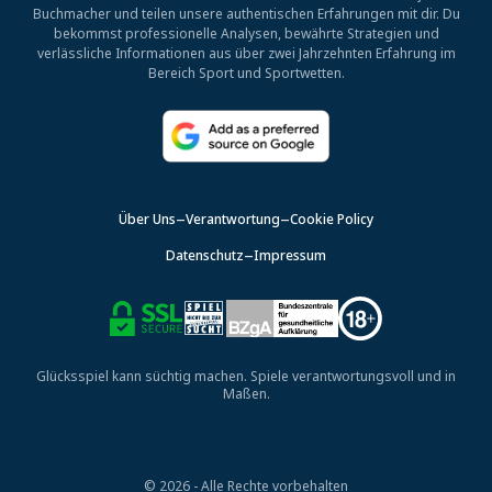
Buchmacher und teilen unsere authentischen Erfahrungen mit dir. Du
bekommst professionelle Analysen, bewährte Strategien und
verlässliche Informationen aus über zwei Jahrzehnten Erfahrung im
Bereich Sport und Sportwetten.
Über Uns
Verantwortung
Cookie Policy
Datenschutz
Impressum
Glücksspiel kann süchtig machen. Spiele verantwortungsvoll und in
Maßen.
© 2026 - Alle Rechte vorbehalten