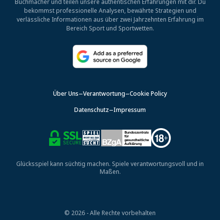
Buchmacher und teilen unsere authentischen Erfahrungen mit dir. Du
bekommst professionelle Analysen, bewährte Strategien und
verlässliche Informationen aus über zwei Jahrzehnten Erfahrung im
Bereich Sport und Sportwetten.
Über Uns
Verantwortung
Cookie Policy
Datenschutz
Impressum
Glücksspiel kann süchtig machen. Spiele verantwortungsvoll und in
Maßen.
© 2026 - Alle Rechte vorbehalten