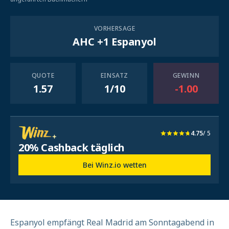
VORHERSAGE
AHC +1 Espanyol
QUOTE
EINSATZ
GEWINN
1.57
1/10
-1.00
4.75
/ 5
20% Cashback täglich
Bei Winz.io wetten
Espanyol empfängt Real Madrid am Sonntagabend in