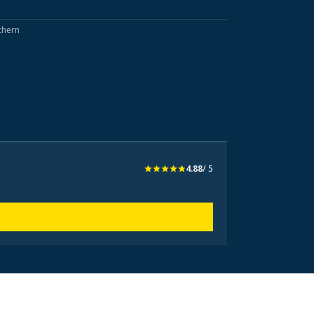
chern
4.88
/ 5