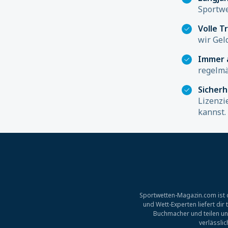
Sportwe
Volle T
wir Gel
Immer 
regelmä
Sicher
Lizenzi
kannst.
Sportwetten-Magazin.com ist d
und Wett-Experten liefert di
Buchmacher und teilen un
verlässli