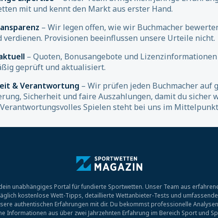
tten mit und kennt den Markt aus erster Hand.
ransparenz
– Wir legen offen, wie wir Buchmacher bewerte
d verdienen. Provisionen beeinflussen unsere Urteile nicht.
aktuell
– Quoten, Bonusangebote und Lizenzinformationen
ßig geprüft und aktualisiert.
heit & Verantwortung
– Wir prüfen jeden Buchmacher auf g
erung, Sicherheit und faire Auszahlungen, damit du sicher 
 Verantwortungsvolles Spielen steht bei uns im Mittelpunkt
ein unabhängiges Portal für fundierte Sportwetten. Unser Team aus erfahrene
r täglich kostenlose Wett-Tipps, detaillierte Wettanbieter-Tests und umfassend
sere authentischen Erfahrungen mit dir. Du bekommst professionelle Analysen
che Informationen aus über zwei Jahrzehnten Erfahrung im Bereich Sport und Sp