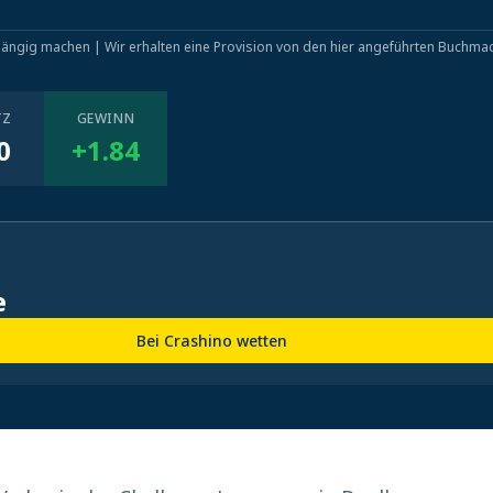
hängig machen | Wir erhalten eine Provision von den hier angeführten Buchma
TZ
GEWINN
0
+1.84
e
Bei Crashino wetten