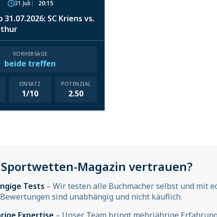
31 Juli
20:15
 31.07.2026: SC Kriens vs.
rthur
VORHERSAGE
beide treffen
EINSATZ
POTENZIAL
1/10
2.50
Sportwetten-Magazin vertrauen?
ngige Tests
– Wir testen alle Buchmacher selbst und mit e
Bewertungen sind unabhängig und nicht käuflich.
rige Expertise
– Unser Team bringt mehrjährige Erfahrung