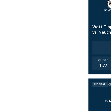
FC Wi
Wett-Tipp
vs. Neuc
QUOTE
1.77
C
FUSSBALL
SC K