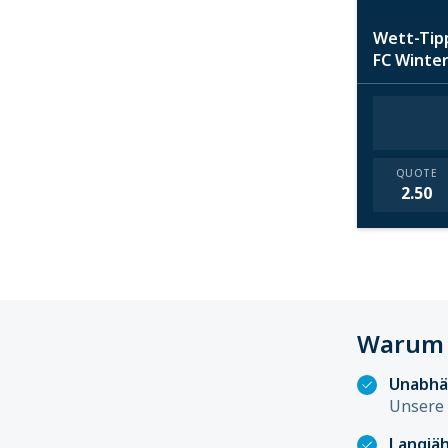
Wett-Tipp
FC Winte
QUOTE
2.50
Warum 
Unabhä
Unsere 
Langjäh