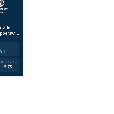
erswil-
na
 Stade
pperswil-
wil
POTENZIAL
5.75