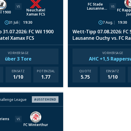
FC Stade
VS
VS
Lausanne
Neuchatel
FC Rapp
l 1900
Ouchy
Xamax FCS
Jo
31 Juli
19:30
7 Aug.
19:30
 31.07.2026: FC Wil 1900
Wett-Tipp 07.08.2026: FC
hatel Xamax FCS
Lausanne Ouchy vs. FC Ra
Jona
VORHERSAGE
VORHERSAGE
über 3 Tore
AHC +1,5 Rappers
EINSATZ
POTENZIAL
QUOTE
EINSATZ
1/10
1.77
5.75
1/10
hallenge League
AUSSTEHEND
riens
VS
FC Winterthur