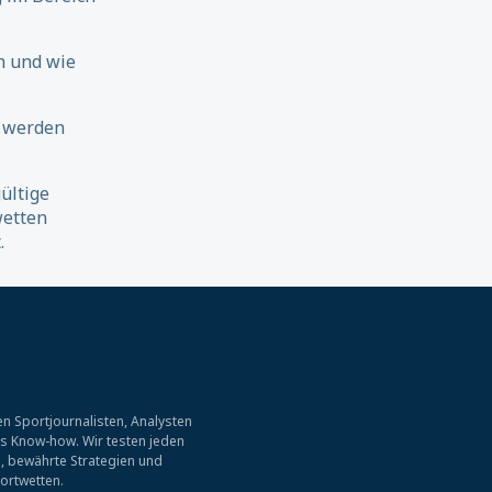
n und wie
 werden
ültige
wetten
.
n Sportjournalisten, Analysten
es Know-how. Wir testen jeden
, bewährte Strategien und
ortwetten.