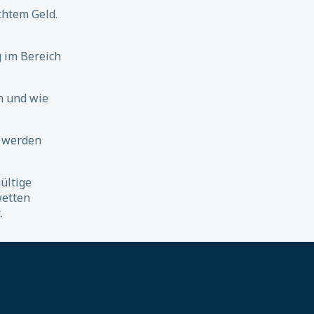
chtem Geld.
 im Bereich
n und wie
 werden
ültige
wetten
.