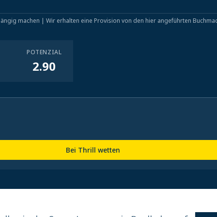
hängig machen | Wir erhalten eine Provision von den hier angeführten Buchma
Z
POTENZIAL
0
2.90
Bei Thrill wetten