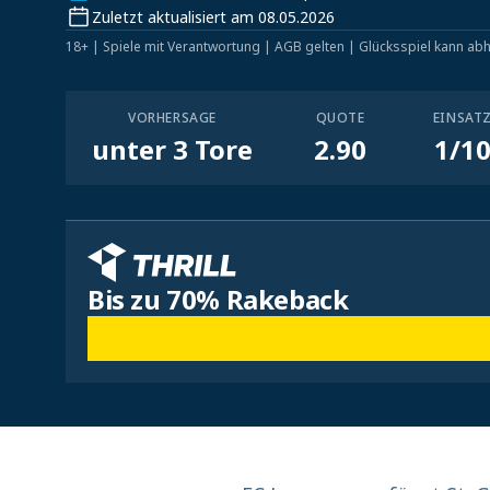
Zuletzt aktualisiert am 08.05.2026
18+ | Spiele mit Verantwortung | AGB gelten | Glücksspiel kann ab
VORHERSAGE
QUOTE
EINSAT
unter 3 Tore
2.90
1/1
Bis zu 70% Rakeback