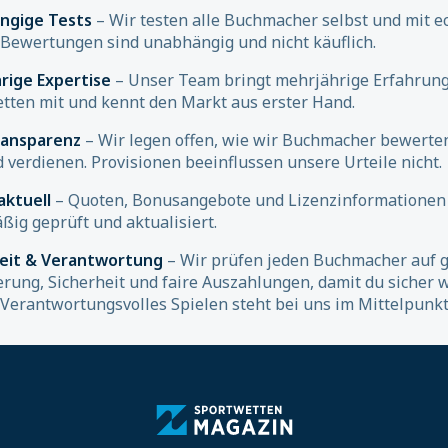
ngige Tests
– Wir testen alle Buchmacher selbst und mit e
Bewertungen sind unabhängig und nicht käuflich.
rige Expertise
– Unser Team bringt mehrjährige Erfahrung
tten mit und kennt den Markt aus erster Hand.
ransparenz
– Wir legen offen, wie wir Buchmacher bewerte
d verdienen. Provisionen beeinflussen unsere Urteile nicht.
aktuell
– Quoten, Bonusangebote und Lizenzinformationen
ßig geprüft und aktualisiert.
heit & Verantwortung
– Wir prüfen jeden Buchmacher auf g
erung, Sicherheit und faire Auszahlungen, damit du sicher 
 Verantwortungsvolles Spielen steht bei uns im Mittelpunkt