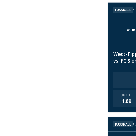
S
FUSSBALL
Youn
Wett-Tipp
vs. FC Sio
QUOTE
1.89
S
FUSSBALL