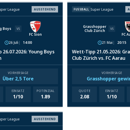
uper League
Super League
AUSSTEHEND
FUSSBALL
A
Grasshopper
g Boys
VS
VS
Club Zürich
FC Sion
FC A
26 Juli
14:00
21 Mai
20:15
 26.07.2026: Young Boys
Wett-Tipp 21.05.2026: Gr
n
Club Zürich vs. FC Aarau
VORHERSAGE
VORHERSAGE
Über 2,5 Tore
Grasshopper gewi
EINSATZ
POTENZIAL
QUOTE
EINSATZ
1/10
1.89
2.08
1/10
uper League
AUSSTEHEND