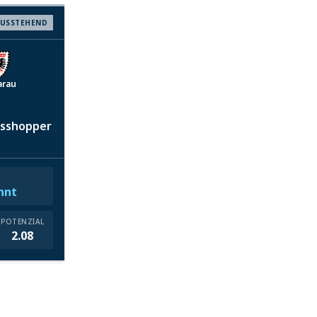
USSTEHEND
arau
asshopper
nnt
POTENZIAL
2.08