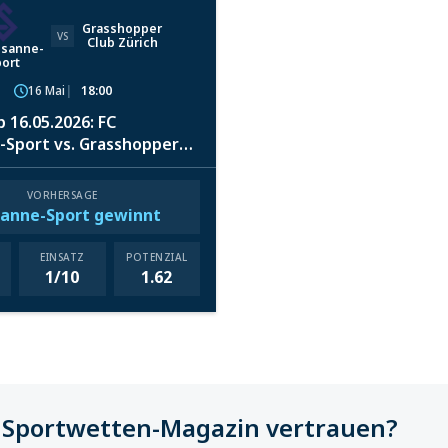
Grasshopper
VS
Club Zürich
usanne-
ort
16 Mai
18:00
 16.05.2026: FC
-Sport vs. Grasshopper
ch
VORHERSAGE
anne-Sport gewinnt
EINSATZ
POTENZIAL
1/10
1.62
Sportwetten-Magazin vertrauen?