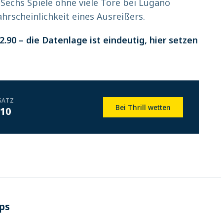
Sechs Spiele ohne viele Tore bei Lugano
hrscheinlichkeit eines Ausreißers.
 2.90 – die Datenlage ist eindeutig, hier setzen
SATZ
Bei Thrill wetten
/10
ps