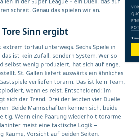
llen in der Super League – ein Duell, das auf
VOR
en schreit. Genau das spielen wir an.
QU
EIN
POT
Tore Sinn ergibt
t extrem torfaul unterwegs. Sechs Spiele in
 das ist kein Zufall, sondern System. Wer so
d selbst wenig produziert, hat sich auf enge,
stellt. St. Gallen liefert auswärts ein ähnliches
 Gastspiele verliefen torarm. Das ist kein Team,
plodiert, wenn es reist. Entscheidend: Im
gt sich der Trend. Drei der letzten vier Duelle
ren. Beide Mannschaften kennen sich, beide
seitig. Wenn eine Paarung wiederholt torarme
dahinter meist eine taktische Logik –
g Räume, Vorsicht auf beiden Seiten.