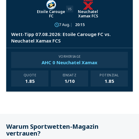
VS
Etoile Carouge
Neuchatel
FC
Xamax FCS
7 Aug.
20:15
Wett-Tipp 07.08.2026: Etoile Carouge FC vs.
Neuchatel Xamax FCS
VORHERSAGE
AHC 0 Neuchatel Xamax
QUOTE
EINSATZ
POTENZIAL
1.85
1/10
1.85
Warum Sportwetten-Magazin
vertrauen?