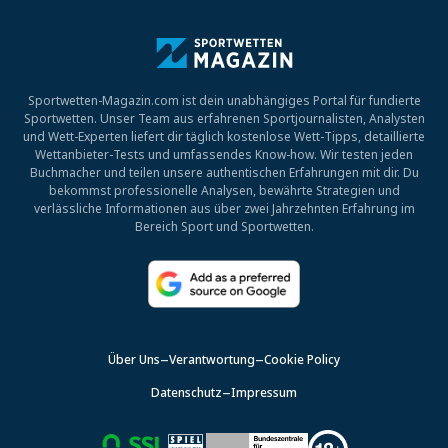
Sportwetten-Magazin.com ist dein unabhängiges Portal für fundierte
Sportwetten. Unser Team aus erfahrenen Sportjournalisten, Analysten
und Wett-Experten liefert dir täglich kostenlose Wett-Tipps, detaillierte
Wettanbieter-Tests und umfassendes Know-how. Wir testen jeden
Buchmacher und teilen unsere authentischen Erfahrungen mit dir. Du
bekommst professionelle Analysen, bewährte Strategien und
verlässliche Informationen aus über zwei Jahrzehnten Erfahrung im
Bereich Sport und Sportwetten.
Über Uns
Verantwortung
Cookie Policy
Datenschutz
Impressum