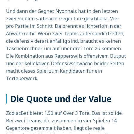
Und dann der Gegner. Nyonnais hat in den letzten
zwei Spielen satte acht Gegentore geschluckt. Vier
pro Partie im Schnitt. Da brennt es lichterloh in der
Abwehrreihe. Wenn zwei Teams aufeinandertreffen,
die defensiv derart anfällig sind, braucht es keinen
Taschenrechner, um auf über drei Tore zu kommen.
Die Kombination aus Rapperswils offensivem Output
und der kollektiven Defensivschwäche beider Seiten
macht dieses Spiel zum Kandidaten für ein
Torfeuerwerk.
Die Quote und der Value
ZodiacBet bietet 1.90 auf Over 3 Tore. Das ist solide.
Bei zwei Teams, die zusammen in vier Spielen 14
Gegentore gesammelt haben, liegt die reale