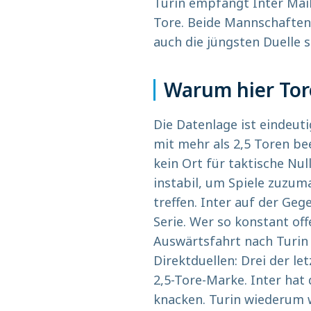
Turin empfängt Inter Mai
Tore. Beide Mannschaften 
auch die jüngsten Duelle s
Warum hier Tore
Die Datenlage ist eindeuti
mit mehr als 2,5 Toren be
kein Ort für taktische Nu
instabil, um Spiele zuzum
treffen. Inter auf der Geg
Serie. Wer so konstant offe
Auswärtsfahrt nach Turin 
Direktduellen: Drei der le
2,5-Tore-Marke. Inter hat 
knacken. Turin wiederum wi