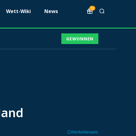
13
Wett-Wiki
News
GEWONNEN
iland
Werbehinweis