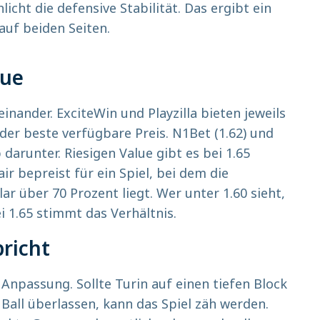
hlicht die defensive Stabilität. Das ergibt ein
auf beiden Seiten.
lue
inander. ExciteWin und Playzilla bieten jeweils
t der beste verfügbare Preis. N1Bet (1.62) und
 darunter. Riesigen Value gibt es bei 1.65
air bepreist für ein Spiel, bei dem die
lar über 70 Prozent liegt. Wer unter 1.60 sieht,
ei 1.65 stimmt das Verhältnis.
richt
 Anpassung. Sollte Turin auf einen tiefen Block
 Ball überlassen, kann das Spiel zäh werden.