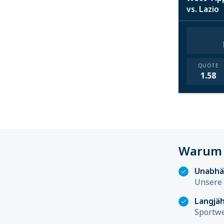
vs. Lazio
QUOTE
1.58
Warum 
Unabhä
Unsere 
Langjäh
Sportwe