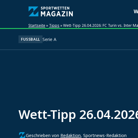
W
Startseite
»
Tipps
»
Wett-Tipp 26.04.2026: FC Turin vs. Inter M
Serie A
FUSSBALL
Wett-Tipp 26.04.2026
Geschrieben von
Redaktion
, Sportnews-Redaktion