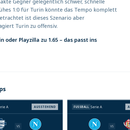
akte Gegner gelegentlich schwer, schnelle
rühes 1:0 für Turin könnte das Tempo komplett
etrachtet ist dieses Szenario aber
giert Turin zu offensiv.
n oder Playzilla zu 1.65 – das passt ins
ps
erie A
Serie A
AUSSTEHEND
FUSSBALL
A
VS
VS