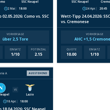
omo
SSC Neapel
SSC Neapel
Crem
2 Mai
18:00
24 Apr.
20:45
 02.05.2026: Como vs. SSC
Wett-Tipp 24.04.2026: SS
vs. Cremonese
VORHERSAGE
VORHERSAGE
über 2,5 Tore
AHC +1,5 Cremon
EINSATZ
POTENZIAL
QUOTE
EINSATZ
1/10
2.15
10.00
1/10
erie A
AUSSTEHEND
VS
Neapel
Lazio
18 Apr.
18:00
 18.04.2026: SSC Neapel