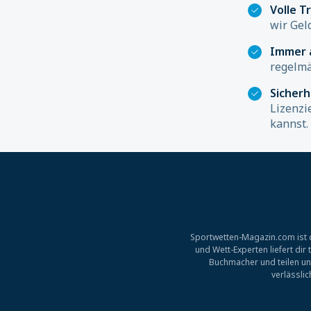
Volle T
wir Gel
Immer 
regelmä
Sicher
Lizenzi
kannst.
Sportwetten-Magazin.com ist d
und Wett-Experten liefert di
Buchmacher und teilen un
verlässli