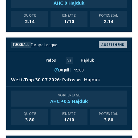
AHC 0 Hajduk
QUOTE
EINSATZ
POTENZIAL
2.14
1/10
2.14
Europa League
FUSSBALL
AUSSTEHEND
Pafos
Hajduk
VS
30 Juli
19:00
Wett-Tipp 30.07.2026: Pafos vs. Hajduk
VORHERSAGE
AHC +0,5 Hajduk
QUOTE
EINSATZ
POTENZIAL
3.80
1/10
3.80