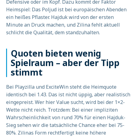
Defensive oder im Kopf. Dazu kommt der Faktor
Heimspiel: Das Poljud ist bei europäischen Abenden
ein heißes Pflaster. Hajduk wird von der ersten
Minute an Druck machen, und Zilina fehlt aktuell
schlicht die Qualität, dem standzuhalten.
Quoten bieten wenig
Spielraum – aber der Tipp
stimmt
Bei Playzilla und ExciteWin steht die Heimquote
identisch bei 1.43. Das ist nicht üppig, aber realistisch
eingepreist. Wer hier Value sucht, wird bei der 1×2-
Wette nicht reich. Trotzdem: Bei einer impliziten
Wahrscheinlichkeit von rund 70% für einen Hajduk-
Sieg sehen wir die tatsächliche Chance eher bei 75-
80%. Zilinas Form rechtfertigt keine höhere