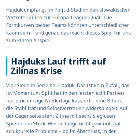
Hajduk empfängt im Poljud-Stadion den slowakischen
Vertreter Zilina zur Europa-League-Quali. Die
Formkurven beider Teams könnten unterschiedlicher
kaum sein – und genau das macht dieses Spiel für uns
zum klaren Anspiel.
Hajduks Lauf trifft auf
Zilinas Krise
Vier Siege in Serie bei Hajduk. Das ist kein Zufall, das
ist Momentum. Split hat in den letzten acht Partien
nur eine einzige Niederlage kassiert – eine Bilanz,
die Stabilität und Selbstvertrauen widerspiegelt. Auf
der Gegenseite steht Zilina mit sechs sieglosen
Spielen am Stück. Wer so lange nicht gewinnt, hat
strukturelle Probleme – ob im Abschluss, in der