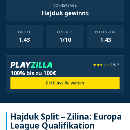
VORHERSAGE
Hajduk gewinnt
QUOTE
EINSATZ
POTENZIAL
1.43
1/10
1.43
2.5
/ 5
100% bis zu 100€
Bei Playzilla wetten
Hajduk Split – Zilina: Europa
League Qualifikation