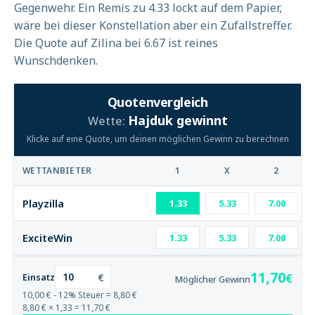
Gegenwehr. Ein Remis zu 4.33 lockt auf dem Papier,
wäre bei dieser Konstellation aber ein Zufallstreffer.
Die Quote auf Zilina bei 6.67 ist reines
Wunschdenken.
Quotenvergleich
Hajduk gewinnt
Wette:
Klicke auf eine Quote, um deinen möglichen Gewinn zu berechnen
WETTANBIETER
1
X
2
Playzilla
1.33
5.33
7.00
ExciteWin
1.33
5.33
7.00
11,70
€
€
Einsatz
Möglicher Gewinn
10,00 € - 12% Steuer = 8,80 €
8,80 € × 1,33 = 11,70 €