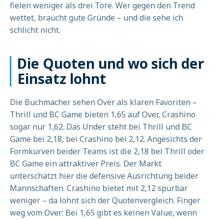
fielen weniger als drei Tore. Wer gegen den Trend
wettet, braucht gute Gründe – und die sehe ich
schlicht nicht.
Die Quoten und wo sich der
Einsatz lohnt
Die Buchmacher sehen Over als klaren Favoriten –
Thrill und BC Game bieten 1,65 auf Over, Crashino
sogar nur 1,62. Das Under steht bei Thrill und BC
Game bei 2,18, bei Crashino bei 2,12. Angesichts der
Formkurven beider Teams ist die 2,18 bei Thrill oder
BC Game ein attraktiver Preis. Der Markt
unterschätzt hier die defensive Ausrichtung beider
Mannschaften. Crashino bietet mit 2,12 spürbar
weniger – da lohnt sich der Quotenvergleich. Finger
weg vom Over: Bei 1,65 gibt es keinen Value, wenn