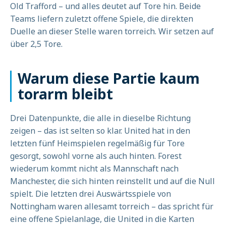
Old Trafford – und alles deutet auf Tore hin. Beide
Teams liefern zuletzt offene Spiele, die direkten
Duelle an dieser Stelle waren torreich. Wir setzen auf
über 2,5 Tore.
Warum diese Partie kaum
torarm bleibt
Drei Datenpunkte, die alle in dieselbe Richtung
zeigen – das ist selten so klar. United hat in den
letzten fünf Heimspielen regelmäßig für Tore
gesorgt, sowohl vorne als auch hinten. Forest
wiederum kommt nicht als Mannschaft nach
Manchester, die sich hinten reinstellt und auf die Null
spielt. Die letzten drei Auswärtsspiele von
Nottingham waren allesamt torreich – das spricht für
eine offene Spielanlage, die United in die Karten