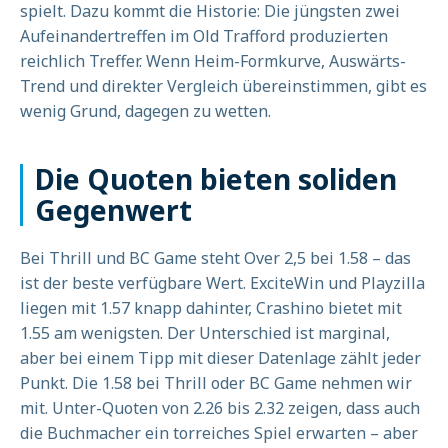
spielt. Dazu kommt die Historie: Die jüngsten zwei
Aufeinandertreffen im Old Trafford produzierten
reichlich Treffer. Wenn Heim-Formkurve, Auswärts-
Trend und direkter Vergleich übereinstimmen, gibt es
wenig Grund, dagegen zu wetten.
Die Quoten bieten soliden
Gegenwert
Bei Thrill und BC Game steht Over 2,5 bei 1.58 – das
ist der beste verfügbare Wert. ExciteWin und Playzilla
liegen mit 1.57 knapp dahinter, Crashino bietet mit
1.55 am wenigsten. Der Unterschied ist marginal,
aber bei einem Tipp mit dieser Datenlage zählt jeder
Punkt. Die 1.58 bei Thrill oder BC Game nehmen wir
mit. Unter-Quoten von 2.26 bis 2.32 zeigen, dass auch
die Buchmacher ein torreiches Spiel erwarten – aber