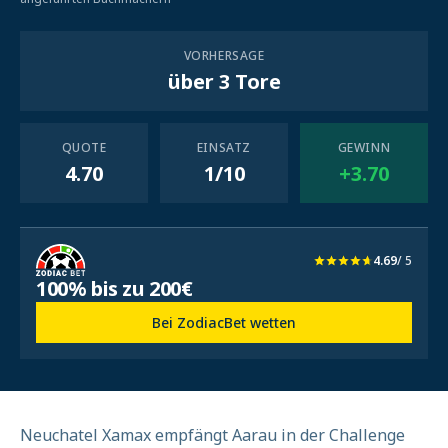
VORHERSAGE
über 3 Tore
QUOTE
EINSATZ
GEWINN
4.70
1/10
+3.70
4.69
/ 5
100% bis zu 200€
Bei ZodiacBet wetten
Neuchatel Xamax empfängt Aarau in der Challenge