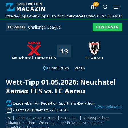
15
Startseite
»
Tipps
»
Wett-Tipp 01.05.2026: Neuchatel Xamax FCS vs. FC Aarau
Challenge League
FUSSBALL
GEWONNEN
1:3
Neuchatel Xamax FCS
FC Aarau
1 Mai 2026
20:15
Wett-Tipp 01.05.2026: Neuchatel
Xamax FCS vs. FC Aarau
Geschrieben von
Redaktion
, Sportnews-Redaktion
Werbehinweis
Zuletzt aktualisiert am 29.04.2026
18+ | Spiele mit Verantwortung | AGB gelten | Glücksspiel kann
abhängig machen | Wir erhalten eine Provision von den hier
angeführten Buchmachern