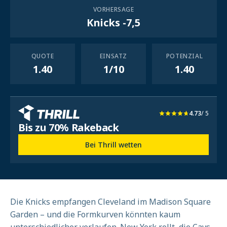
VORHERSAGE
Knicks -7,5
QUOTE
EINSATZ
POTENZIAL
1.40
1/10
1.40
4.73
/ 5
Bis zu 70% Rakeback
Bei Thrill wetten
Die Knicks empfangen Cleveland im Madison Square
Garden – und die Formkurven könnten kaum