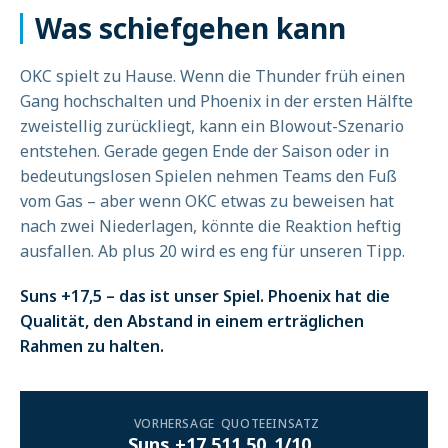
Was schiefgehen kann
OKC spielt zu Hause. Wenn die Thunder früh einen
Gang hochschalten und Phoenix in der ersten Hälfte
zweistellig zurückliegt, kann ein Blowout-Szenario
entstehen. Gerade gegen Ende der Saison oder in
bedeutungslosen Spielen nehmen Teams den Fuß
vom Gas – aber wenn OKC etwas zu beweisen hat
nach zwei Niederlagen, könnte die Reaktion heftig
ausfallen. Ab plus 20 wird es eng für unseren Tipp.
Suns +17,5 – das ist unser Spiel. Phoenix hat die
Qualität, den Abstand in einem erträglichen
Rahmen zu halten.
VORHERSAGE
QUOTE
EINSATZ
Suns +17,5
11.50
1/10