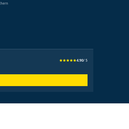
chern
4.90
/ 5