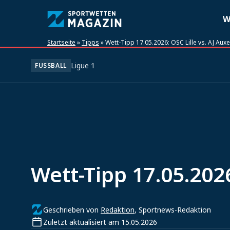
W
Startseite
»
Tipps
»
Wett-Tipp 17.05.2026: OSC Lille vs. AJ Aux
Ligue 1
FUSSBALL
Wett-Tipp 17.05.2026
Geschrieben von
Redaktion
, Sportnews-Redaktion
Zuletzt aktualisiert am 15.05.2026