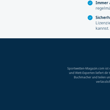
Immer 
regelmä
Sicher
Lizenzi
kannst.
Sportwetten-Magazin.com ist d
und Wett-Experten liefert di
Buchmacher und teilen un
verlässli