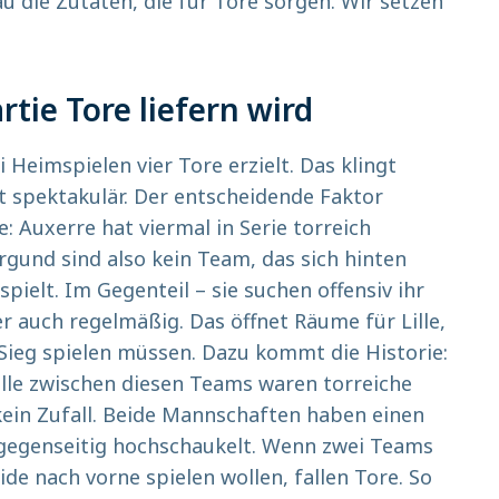
u die Zutaten, die für Tore sorgen. Wir setzen
tie Tore liefern wird
ei Heimspielen vier Tore erzielt. Das klingt
ht spektakulär. Der entscheidende Faktor
 Auxerre hat viermal in Serie torreich
rgund sind also kein Team, das sich hinten
 spielt. Im Gegenteil – sie suchen offensiv ihr
r auch regelmäßig. Das öffnet Räume für Lille,
Sieg spielen müssen. Dazu kommt die Historie:
elle zwischen diesen Teams waren torreiche
kein Zufall. Beide Mannschaften haben einen
ch gegenseitig hochschaukelt. Wenn zwei Teams
ide nach vorne spielen wollen, fallen Tore. So