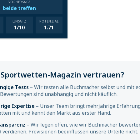
VORHERSAGE
beide treffen
EINSATZ
POTENZIAL
1/10
1.71
Sportwetten-Magazin vertrauen?
ngige Tests
– Wir testen alle Buchmacher selbst und mit e
Bewertungen sind unabhängig und nicht käuflich.
rige Expertise
– Unser Team bringt mehrjährige Erfahrung
tten mit und kennt den Markt aus erster Hand.
ransparenz
– Wir legen offen, wie wir Buchmacher bewerte
d verdienen. Provisionen beeinflussen unsere Urteile nicht.