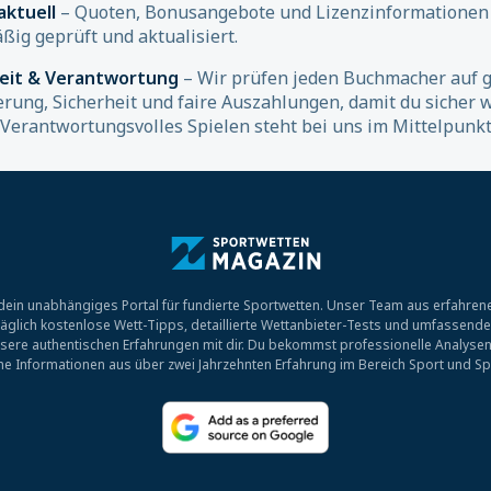
aktuell
– Quoten, Bonusangebote und Lizenzinformationen
ßig geprüft und aktualisiert.
heit & Verantwortung
– Wir prüfen jeden Buchmacher auf g
erung, Sicherheit und faire Auszahlungen, damit du sicher 
 Verantwortungsvolles Spielen steht bei uns im Mittelpunkt
ein unabhängiges Portal für fundierte Sportwetten. Unser Team aus erfahrene
r täglich kostenlose Wett-Tipps, detaillierte Wettanbieter-Tests und umfassend
sere authentischen Erfahrungen mit dir. Du bekommst professionelle Analysen
che Informationen aus über zwei Jahrzehnten Erfahrung im Bereich Sport und Sp