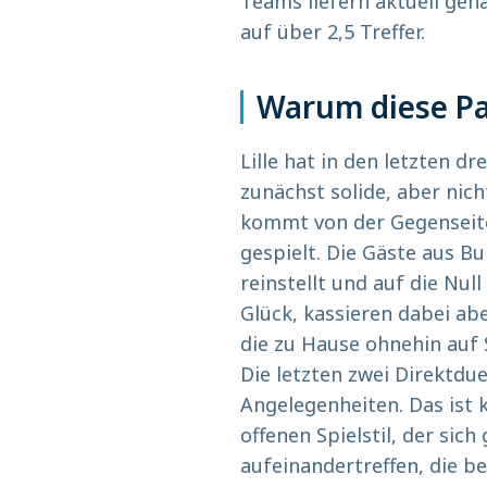
Teams liefern aktuell gena
auf über 2,5 Treffer.
Warum diese Par
Lille hat in den letzten dr
zunächst solide, aber nic
kommt von der Gegenseite:
gespielt. Die Gäste aus Bu
reinstellt und auf die Null
Glück, kassieren dabei abe
die zu Hause ohnehin auf 
Die letzten zwei Direktdu
Angelegenheiten. Das ist 
offenen Spielstil, der si
aufeinandertreffen, die be