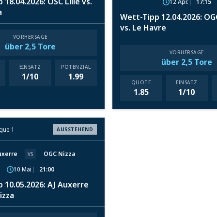
 18.04.2026: OSC Lille vs.
12 Apr.
17:15
a
Wett-Tipp 12.04.2026: OG
vs. Le Havre
VORHERSAGE
über 2,5 Tore
VORHERSAGE
über 2,5 Tore
EINSATZ
POTENZIAL
1/10
1.99
QUOTE
EINSATZ
1.85
1/10
igue 1
AUSSTEHEND
uxerre
OGC Nizza
VS
10 Mai
21:00
 10.05.2026: AJ Auxerre
izza